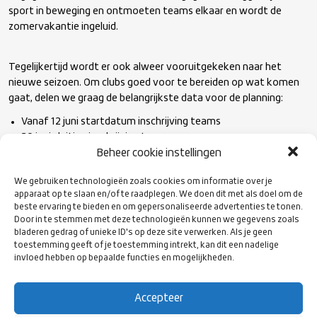
sport in beweging en ontmoeten teams elkaar en wordt de
zomervakantie ingeluid.
Tegelijkertijd wordt er ook alweer vooruitgekeken naar het
nieuwe seizoen. Om clubs goed voor te bereiden op wat komen
gaat, delen we graag de belangrijkste data voor de planning:
Vanaf 12 juni startdatum inschrijving teams
30 juni sluiting inschrijving teams
Beheer cookie instellingen
5 september start competitie Heren ereklasse en future
klasse
We gebruiken technologieën zoals cookies om informatie over je
12 & 13 september start competitie Heren eerste klasse en
apparaat op te slaan en/of te raadplegen. We doen dit met als doel om de
tweede klasse
beste ervaring te bieden en om gepersonaliseerde advertenties te tonen.
19 september start competitie Jeugd: Cubs, Junioren en Colts
Door in te stemmen met deze technologieën kunnen we gegevens zoals
20 september start competitie Heren derde klasse en vierde
bladeren gedrag of unieke ID's op deze site verwerken. Als je geen
toestemming geeft of je toestemming intrekt, kan dit een nadelige
klasse
invloed hebben op bepaalde functies en mogelijkheden.
Vanaf 27 september start competitie Dames klassen.
Kijk
hier
voor een document met alle data in aanloop naar het
Accepteer
nieuwe seizoen. Zodra de competitieplanning voor het gehele