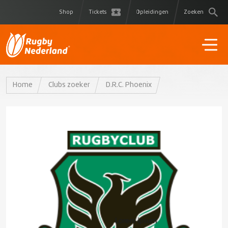
Shop
Tickets
Opleidingen
Zoeken
Home
Clubs zoeker
D.R.C. Phoenix