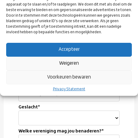
apparaat op te slaan en/of te raadplegen. We doen dit met als doel om de
beste ervaring te bieden en om gepersonaliseerde advertenties te tonen.
Achternaam
*
Door in te stemmen met deze technologieën kunnen we gegevens zoals
bladeren gedrag of unieke ID's op deze site verwerken. Als je geen
toestemming geeft of je toestemming intrekt, kan dit een nadelige
invloed hebben op bepaalde functies en mogelijkheden.
E-mailadres
*
Accepteer
Geboortedatum
*
Weigeren
Voorkeuren bewaren
Woonplaats
*
Privacy Statement
Geslacht
*
Welke vereniging mag jou benaderen?
*