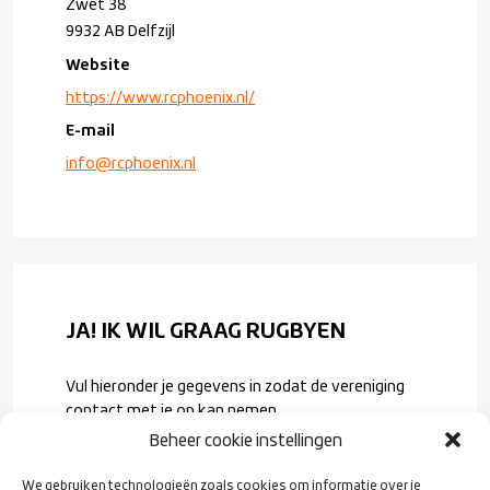
Zwet 38
9932 AB Delfzijl
Website
https://www.rcphoenix.nl/
E-mail
info@rcphoenix.nl
JA! IK WIL GRAAG RUGBYEN
Vul hieronder je gegevens in zodat de vereniging
contact met je op kan nemen.
Beheer cookie instellingen
Voornaam
*
We gebruiken technologieën zoals cookies om informatie over je