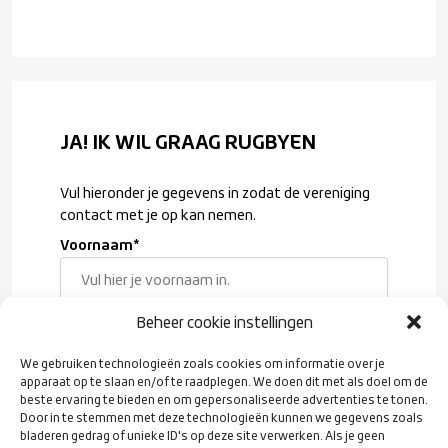
JA! IK WIL GRAAG RUGBYEN
Vul hieronder je gegevens in zodat de vereniging
contact met je op kan nemen.
Voornaam
*
Beheer cookie instellingen
Achternaam
*
We gebruiken technologieën zoals cookies om informatie over je
apparaat op te slaan en/of te raadplegen. We doen dit met als doel om de
beste ervaring te bieden en om gepersonaliseerde advertenties te tonen.
E-mailadres
*
Door in te stemmen met deze technologieën kunnen we gegevens zoals
bladeren gedrag of unieke ID's op deze site verwerken. Als je geen