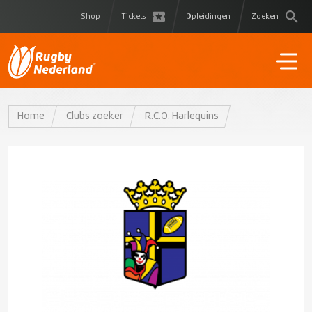
Shop
Tickets
Opleidingen
Zoeken
Home
Clubs zoeker
R.C.O. Harlequins