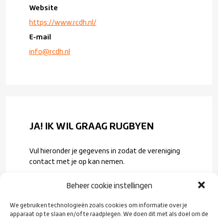
Website
https://www.rcdh.nl/
E-mail
info@rcdh.nl
JA! IK WIL GRAAG RUGBYEN
Vul hieronder je gegevens in zodat de vereniging
contact met je op kan nemen.
Voornaam
*
Beheer cookie instellingen
We gebruiken technologieën zoals cookies om informatie over je
Achternaam
*
apparaat op te slaan en/of te raadplegen. We doen dit met als doel om de