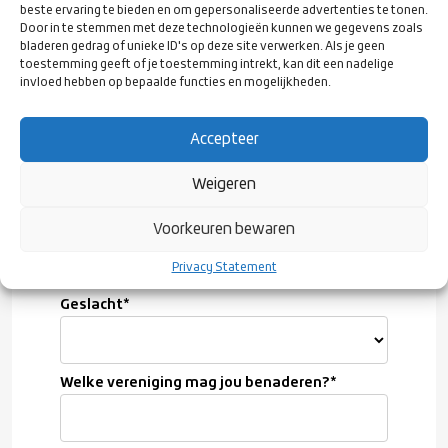
beste ervaring te bieden en om gepersonaliseerde advertenties te tonen.
Door in te stemmen met deze technologieën kunnen we gegevens zoals
bladeren gedrag of unieke ID's op deze site verwerken. Als je geen
toestemming geeft of je toestemming intrekt, kan dit een nadelige
E-mailadres
*
invloed hebben op bepaalde functies en mogelijkheden.
Accepteer
Geboortedatum
*
Weigeren
Woonplaats
*
Voorkeuren bewaren
Privacy Statement
Geslacht
*
Welke vereniging mag jou benaderen?
*