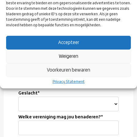
beste ervaring te bieden en om gepersonaliseerde advertenties te tonen.
Door in te stemmen met deze technologieën kunnen we gegevens zoals
bladeren gedrag of unieke ID's op deze site verwerken. Als je geen
toestemming geeft of je toestemming intrekt, kan dit een nadelige
E-mailadres
*
invloed hebben op bepaalde functies en mogelijkheden.
Accepteer
Geboortedatum
*
Weigeren
Woonplaats
*
Voorkeuren bewaren
Privacy Statement
Geslacht
*
Welke vereniging mag jou benaderen?
*