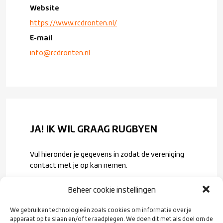
Website
https://www.rcdronten.nl/
E-mail
info@rcdronten.nl
JA! IK WIL GRAAG RUGBYEN
Vul hieronder je gegevens in zodat de vereniging
contact met je op kan nemen.
Voornaam
*
Beheer cookie instellingen
We gebruiken technologieën zoals cookies om informatie over je
Achternaam
*
apparaat op te slaan en/of te raadplegen. We doen dit met als doel om de