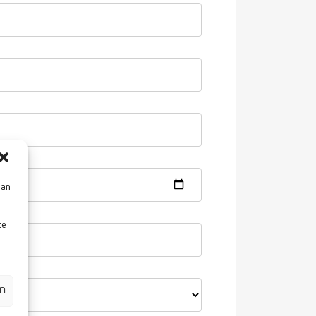
aan
te
en