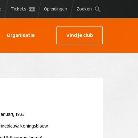
p
Tickets
Opleidingen
Zoeken
Organisatie
Vind je club
January 1933
ineblauw, koningsblauw