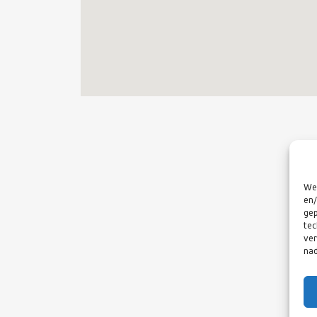
We 
en/
gep
tec
ver
nad