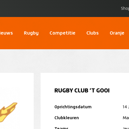
Sho
ieuws
Rugby
Competitie
Clubs
Oranje
RUGBY CLUB ‘T GOOI
Oprichtingsdatum
14 
Clubkleuren
Mar