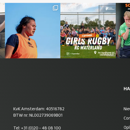
HA
KvK Amsterdam: 40516782
Ni
BTW nr: NL002739069B01
Co
Opl
Tel:
+31 (0)20 - 48 08 100