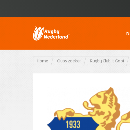
N
Home
Clubs zoeker
Rugby Club ‘t Gooi