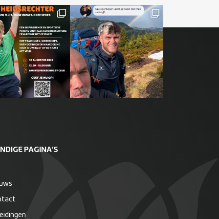
NDIGE PAGINA'S
euws
ntact
eidingen