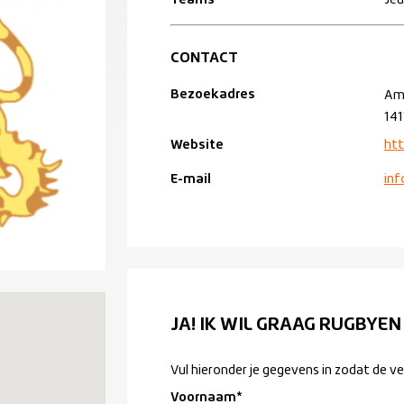
Teams
Jeu
CONTACT
Bezoekadres
Am
141
Website
htt
E-mail
inf
JA! IK WIL GRAAG RUGBYEN
Vul hieronder je gegevens in zodat de v
Voornaam
*