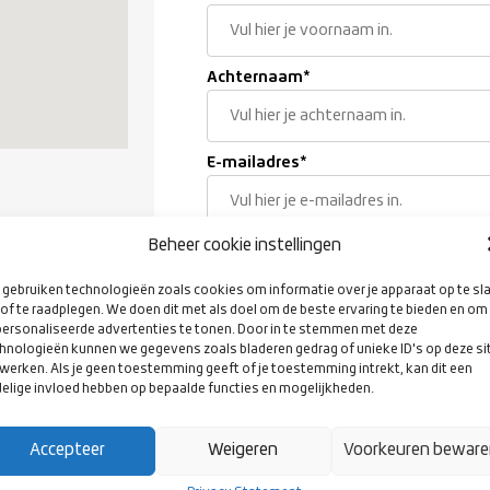
Achternaam
*
E-mailadres
*
Beheer cookie instellingen
Geboortedatum
*
gebruiken technologieën zoals cookies om informatie over je apparaat op te sl
of te raadplegen. We doen dit met als doel om de beste ervaring te bieden en om
ersonaliseerde advertenties te tonen. Door in te stemmen met deze
Woonplaats
*
hnologieën kunnen we gegevens zoals bladeren gedrag of unieke ID's op deze si
werken. Als je geen toestemming geeft of je toestemming intrekt, kan dit een
elige invloed hebben op bepaalde functies en mogelijkheden.
Geslacht
*
Accepteer
Weigeren
Voorkeuren bewar