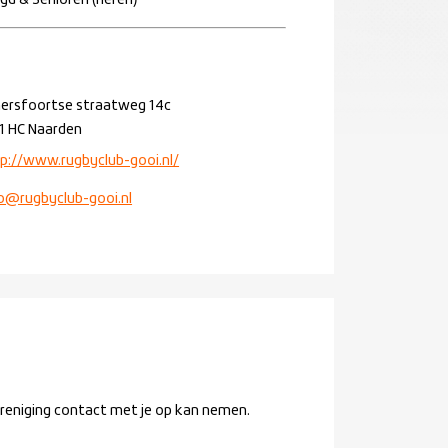
gd & Senioren (heren)
ersfoortse straatweg 14c
1 HC Naarden
p://www.rugbyclub-gooi.nl/
o@rugbyclub-gooi.nl
ereniging contact met je op kan nemen.