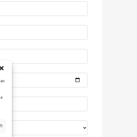
aan
te
en