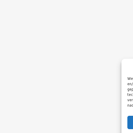
We 
en/
gep
tec
ver
nad