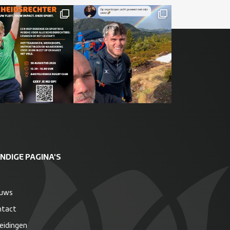
NDIGE PAGINA'S
euws
ntact
eidingen