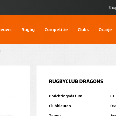
Sho
ieuws
Rugby
Competitie
Clubs
Oranje
RUGBYCLUB DRAGONS
Oprichtingsdatum
01 
Clubkleuren
Ora