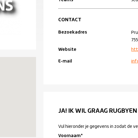
Teams
Jeu
CONTACT
Bezoekadres
Pru
755
Website
htt
E-mail
inf
JA! IK WIL GRAAG RUGBYEN
Vul hieronder je gegevens in zodat de v
Voornaam
*