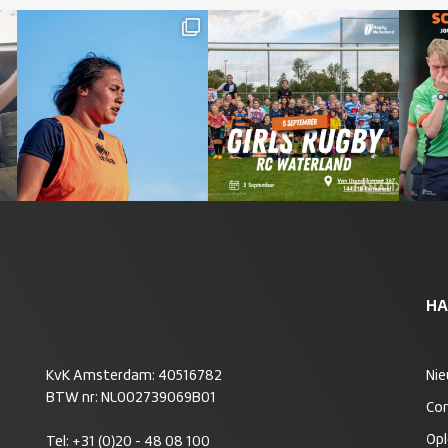
HA
KvK Amsterdam: 40516782
Ni
BTW nr: NL002739069B01
Co
Opl
Tel:
+31 (0)20 - 48 08 100