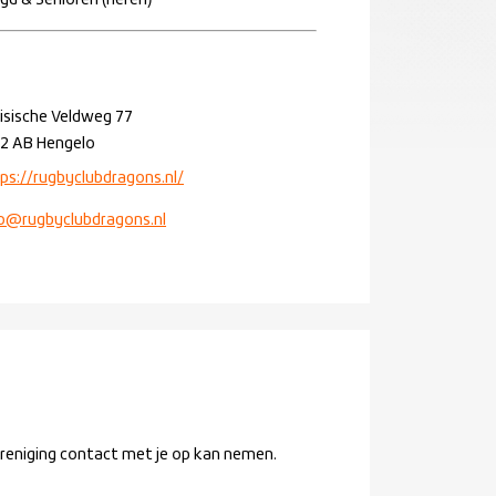
gd & Senioren (heren)
isische Veldweg 77
2 AB Hengelo
ps://rugbyclubdragons.nl/
o@rugbyclubdragons.nl
ereniging contact met je op kan nemen.