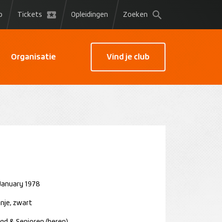
p
Tickets
Opleidingen
Zoeken
Organisatie
Vind je club
January 1978
nje, zwart