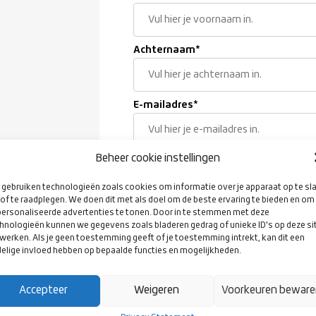
Achternaam
*
E-mailadres
*
Beheer cookie instellingen
Geboortedatum
*
gebruiken technologieën zoals cookies om informatie over je apparaat op te sl
of te raadplegen. We doen dit met als doel om de beste ervaring te bieden en om
ersonaliseerde advertenties te tonen. Door in te stemmen met deze
Woonplaats
*
hnologieën kunnen we gegevens zoals bladeren gedrag of unieke ID's op deze si
werken. Als je geen toestemming geeft of je toestemming intrekt, kan dit een
elige invloed hebben op bepaalde functies en mogelijkheden.
Geslacht
*
Accepteer
Weigeren
Voorkeuren bewar