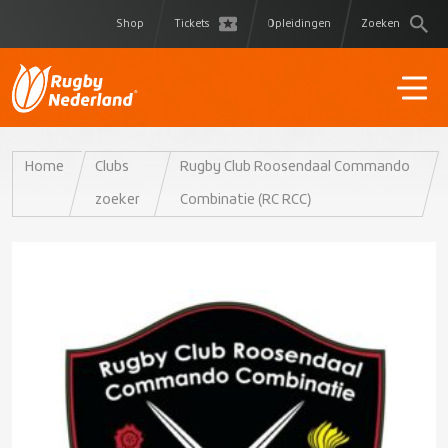
Shop
Tickets
Opleidingen
Zoeken
Home
Clubs
Rugby Club Roosendaal Commando
zoeker
Combinatie (RC RCC)