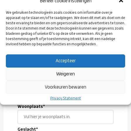
Vul hieronder je gegevens in zodat de vereniging
Beheer cookie instellingen
contact met je op kan nemen.
We gebruiken technologieën zoals cookies om informatie over je
Voornaam
*
apparaat op te slaan en/of te raadplegen. We doen dit met als doel om de
beste ervaring te bieden en om gepersonaliseerde advertenties te tonen.
Door in te stemmen met deze technologieën kunnen we gegevens zoals
bladeren gedrag of unieke ID's op deze site verwerken. Als je geen
Achternaam
*
toestemming geeft of je toestemming intrekt, kan dit een nadelige
invloed hebben op bepaalde functies en mogelijkheden.
Accepteer
E-mailadres
*
Weigeren
Geboortedatum
*
Voorkeuren bewaren
Privacy Statement
Woonplaats
*
Geslacht
*