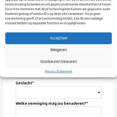
apparaat op te slaan en/of te raadplegen. We doen dit met als doel om de
Achternaam
*
beste ervaring te bieden en om gepersonaliseerde advertenties te tonen.
Door in te stemmen met deze technologieën kunnen we gegevens zoals
bladeren gedrag of unieke ID's op deze site verwerken. Als je geen
toestemming geeft of je toestemming intrekt, kan dit een nadelige
E-mailadres
*
invloed hebben op bepaalde functies en mogelijkheden.
Accepteer
Geboortedatum
*
Weigeren
Voorkeuren bewaren
Woonplaats
*
Privacy Statement
Geslacht
*
Welke vereniging mag jou benaderen?
*