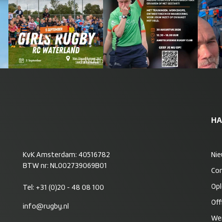
HA
KvK Amsterdam: 40516782
Ni
BTW nr: NL002739069B01
Co
Opl
Tel:
+31 (0)20 - 48 08 100
Off
info@rugby.nl
Wer