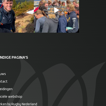
NDIGE PAGINA'S
euws
ntact
eidingen
iciële webshop
ken bij Rugby Nederland