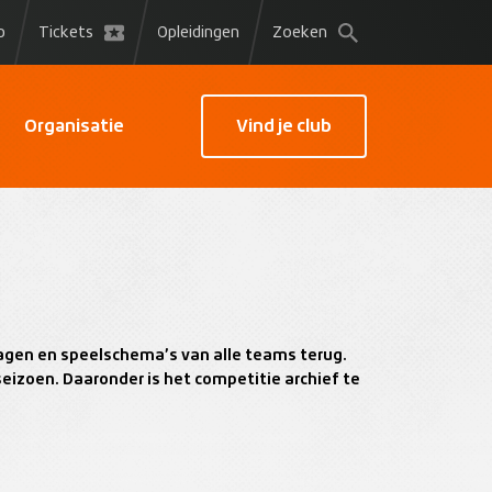
p
Tickets
Opleidingen
Zoeken
Organisatie
Vind je club
slagen en speelschema’s van alle teams terug.
seizoen. Daaronder is het competitie archief te