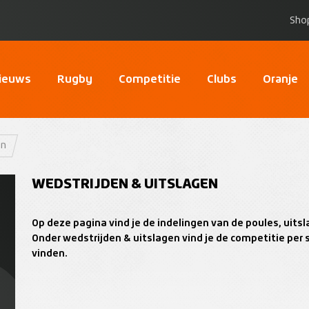
Sho
ieuws
Rugby
Competitie
Clubs
Oranje
en
WEDSTRIJDEN & UITSLAGEN
Op deze pagina vind je de indelingen van de poules, uit
Onder wedstrijden & uitslagen vind je de competitie per 
vinden.