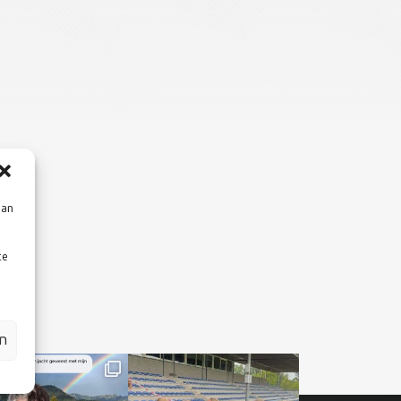
aan
te
en