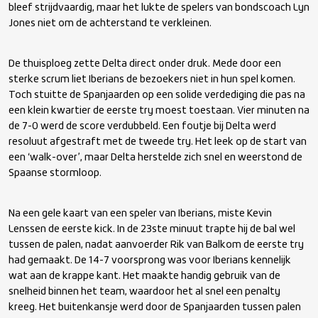
bleef strijdvaardig, maar het lukte de spelers van bondscoach Lyn
Jones niet om de achterstand te verkleinen.
De thuisploeg zette Delta direct onder druk. Mede door een
sterke scrum liet Iberians de bezoekers niet in hun spel komen.
Toch stuitte de Spanjaarden op een solide verdediging die pas na
een klein kwartier de eerste try moest toestaan. Vier minuten na
de 7-0 werd de score verdubbeld. Een foutje bij Delta werd
resoluut afgestraft met de tweede try. Het leek op de start van
een ‘walk-over’, maar Delta herstelde zich snel en weerstond de
Spaanse stormloop.
Na een gele kaart van een speler van Iberians, miste Kevin
Lenssen de eerste kick. In de 23
ste
minuut trapte hij de bal wel
tussen de palen, nadat aanvoerder Rik van Balkom de eerste try
had gemaakt. De 14-7 voorsprong was voor Iberians kennelijk
wat aan de krappe kant. Het maakte handig gebruik van de
snelheid binnen het team, waardoor het al snel een penalty
kreeg. Het buitenkansje werd door de Spanjaarden tussen palen