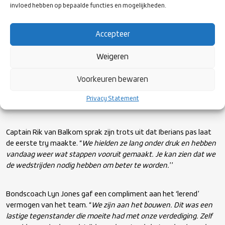
invloed hebben op bepaalde functies en mogelijkheden.
Foto door Sara Cabezas
Accepteer
De intensiteit was na de pauze beduidend minder. Lenssen
probeerde met een penalty de achterstand te verkleinen, maar
Weigeren
miste de palen van grote afstand. Even later drukte een Spaanse
speler de bal achter de trylijn op de grond (22-7). De thuisclub
Voorkeuren bewaren
bleef aandringen, maar Delta hield, zoals eigenlijk het hele duel,
knap stand. Los van wat kleine oplevingen, ging het duel als een
Privacy Statement
nachtkaars uit.
Captain Rik van Balkom sprak zijn trots uit dat Iberians pas laat
de eerste try maakte. “
We hielden ze lang onder druk en hebben
vandaag weer wat stappen vooruit gemaakt. Je kan zien dat we
de wedstrijden nodig hebben om beter te worden.
’’
Bondscoach Lyn Jones gaf een compliment aan het ‘lerend’
vermogen van het team. “
We zijn aan het bouwen. Dit was een
lastige tegenstander die moeite had met onze verdediging. Zelf