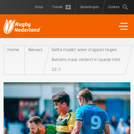
Shop
Tickets
Opleidingen
Zoeken
Home
Nieuws
Delta maakt weer stappen tegen
Iberians maar verliest in Spanje met
22-7