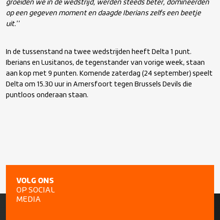
groeiden we in de wedstrijd, werden steeds beter, domineerden
op een gegeven moment en daagde Iberians zelfs een beetje
uit.
’’
In de tussenstand na twee wedstrijden heeft Delta 1 punt.
Iberians en Lusitanos, de tegenstander van vorige week, staan
aan kop met 9 punten. Komende zaterdag (24 september) speelt
Delta om 15.30 uur in Amersfoort tegen Brussels Devils die
puntloos onderaan staan.
VOLG ONS
OP SOCIAL
MEDIA