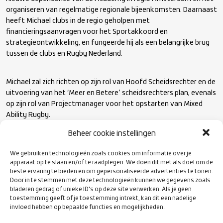
organiseren van regelmatige regionale bijeenkomsten. Daarnaast
heeft Michael clubs in de regio geholpen met
financieringsaanvragen voor het Sportakkoord en
strategieontwikkeling, en fungeerde hij als een belangrijke brug
tussen de clubs en Rugby Nederland.
Michael zal zich richten op zijn rol van Hoofd Scheidsrechter en de
uitvoering van het ‘Meer en Betere’ scheidsrechters plan, evenals
op zijn rol van Projectmanager voor het opstarten van Mixed
Ability Rugby.
Beheer cookie instellingen
Edwin is verheugd om te starten als nieuwe regiocoördinator en
wil als eerste ook MIchael bedanken voor het werk wat hij de
We gebruiken technologieën zoals cookies om informatie over je
apparaat op te slaan en/of te raadplegen. We doen dit met als doel om de
afgelopen 2 jaar al heeft gedaan. Edwin zal dan ook verder gaan
beste ervaring te bieden en om gepersonaliseerde advertenties te tonen.
met de gestelde doelen door het district om deze samen met de
Door in te stemmen met deze technologieën kunnen we gegevens zoals
clubs te bewerkstelligen.
bladeren gedrag of unieke ID's op deze site verwerken. Als je geen
toestemming geeft of je toestemming intrekt, kan dit een nadelige
invloed hebben op bepaalde functies en mogelijkheden.
Edwin hoopt alle clubs snel te mogen bezoeken om kennis te