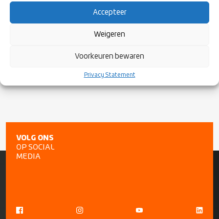
maken en samen te kijken waar hij elke club op eigen niveau kan
Accepteer
ondersteunen.
Weigeren
Wij wensen Edwin veel succes in zijn nieuwe rol. Edwin is te
bereiken via
coordinator-noordwest@rugby.nl
Voorkeuren bewaren
Privacy Statement
VOLG ONS
OP SOCIAL
MEDIA