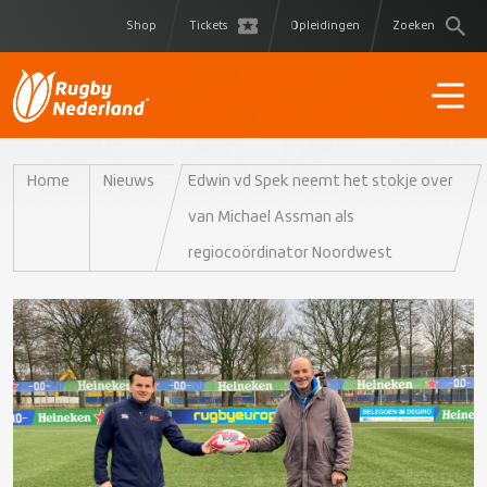
Shop
Tickets
Opleidingen
Zoeken
Home
Nieuws
Edwin vd Spek neemt het stokje over
van Michael Assman als
regiocoördinator Noordwest