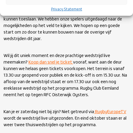
attractieve speelstijl te laten zien. Een speelstijl waar het team
Privacy Statement
in staat is op ieder moment vanaf elke plek op het veld te
kunnen toeslaan. We hebben onze spelers uitgedaagd naar de
mogelijkheden op het veld te kijken. We hopen op een goede
start om zo door te kunnen bouwen naar de overige vijf
wedstrijden dit jaar.
Wil jij dit uniek moment en deze prachtige wedstrijd live
meemaken?
Koop dan snel je ticket
vooraf, want aan de deur
kunnen we helaas geen tickets voorkopen. Het terrein is vanaf
13.30 uur geopend voor publiek en de kick-off is om 15.30 uur. Na
afloop van de wedstrijd staat er om 17.30 uur ook een nog
ereklasse wedstrijd op het programma. Rugby Club Eemland
neemt het op tegen RFC Oisterwijk Oysters.
Kan je er zaterdag niet bij zijn? Niet getreurd via
RugbyEuropeTV
wordt de wedstrijd live uitgezonden. En eind oktober staan er al
weer twee thuiswedstrijden op het programma.