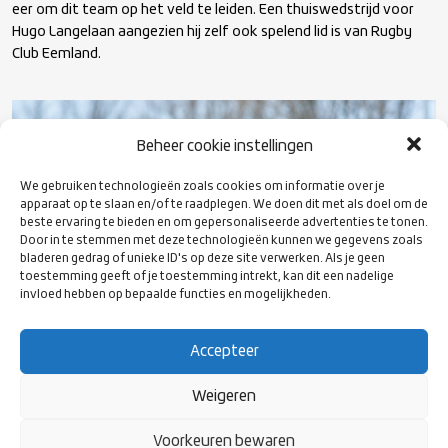
eer om dit team op het veld te leiden. Een thuiswedstrijd voor
Hugo Langelaan aangezien hij zelf ook spelend lid is van Rugby
Club Eemland.
Beheer cookie instellingen
We gebruiken technologieën zoals cookies om informatie over je
apparaat op te slaan en/of te raadplegen. We doen dit met als doel om de
beste ervaring te bieden en om gepersonaliseerde advertenties te tonen.
Door in te stemmen met deze technologieën kunnen we gegevens zoals
bladeren gedrag of unieke ID's op deze site verwerken. Als je geen
toestemming geeft of je toestemming intrekt, kan dit een nadelige
invloed hebben op bepaalde functies en mogelijkheden.
Accepteer
Weigeren
Foto door Dennis van de Sande
Hoofd coach Allard Jonkers laat weten uit te kijken naar de
Voorkeuren bewaren
eerste wedstrijd. Hij wil met Delta graag een gedurfde