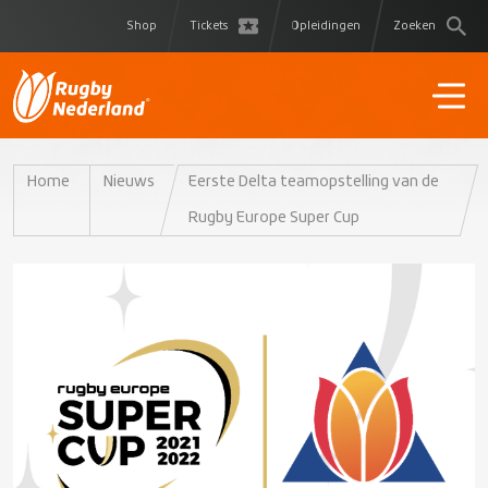
Shop
Tickets
Opleidingen
Zoeken
Home
Nieuws
Eerste Delta teamopstelling van de
Rugby Europe Super Cup