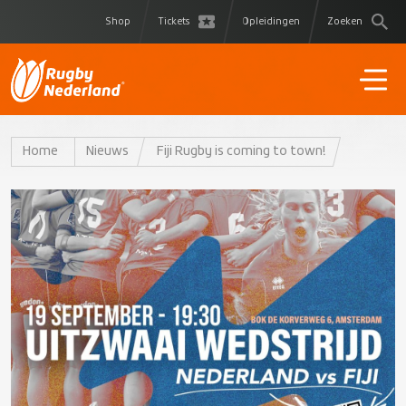
Shop
Tickets
Opleidingen
Zoeken
Home
Nieuws
Fiji Rugby is coming to town!