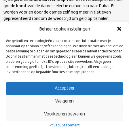
goede komt van de damesselectie en hun trip naar Dubai. Er
worden voor en door de dames zelf nog meer initiatieven
gepresenteerd rondom de wedstrijd om geld op te halen.
Beheer cookie instellingen
Tickets koop je hier
We gebruiken technologieën zoals cookies om informatie over je
apparaat op te slaan en/of te raadplegen. We doen dit met als doel om de
Kun je niet komen de 19e, maar wil je het team wel ondersteunen
beste ervaring te bieden en om gepersonaliseerde advertenties te tonen.
Door in te stemmen met deze technologieën kunnen we gegevens zoals
op hun weg naar Dubai: je kunt via de
crowdfundingpagina
een
bladeren gedrag of unieke ID's op deze site verwerken. Als je geen
donatie doen.
toestemming geeft of je toestemming intrekt, kan dit een nadelige
invloed hebben op bepaalde functies en mogelijkheden.
Accepteer
Weigeren
VOLG ONS
Voorkeuren bewaren
OP SOCIAL
MEDIA
Privacy Statement