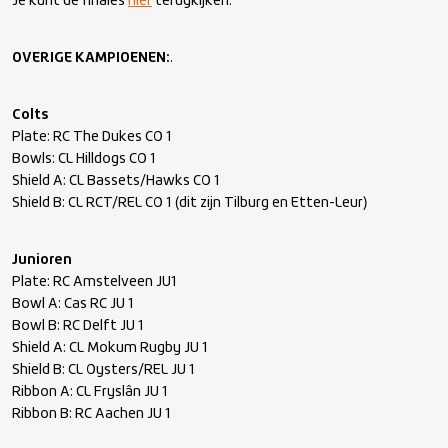
Je kunt de finales
hier
terugkijken.
OVERIGE KAMPIOENEN:
.
Colts
Plate: RC The Dukes CO 1
Bowls: CL Hilldogs CO 1
Shield A: CL Bassets/Hawks CO 1
Shield B: CL RCT/REL CO 1 (dit zijn Tilburg en Etten-Leur)
Junioren
Plate: RC Amstelveen JU1
Bowl A: Cas RC JU 1
Bowl B: RC Delft JU 1
Shield A: CL Mokum Rugby JU 1
Shield B: CL Oysters/REL JU 1
Ribbon A: CL Fryslân JU 1
Ribbon B: RC Aachen JU 1