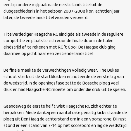
een bijzondere mijlpaal: na de eerste landstitel uit de
clubgeschiedenis in het seizoen 2007-2008 kon, achttien jaar
later, de tweede landstitel worden veroverd.
Titelverdediger Haagsche RC eindigde als tweede in de reguliere
competitie en plaatste zich voor de finale door in de halve
eindstrijd af te rekenen met RC ’t Gooi. De Haagse club ging
daarmee op jacht naar een zestiende landstitel.
De finale maakte de verwachtingen volledig waar. The Dukes
schoot sterk uit de startblokken en noteerde de eerste try van
de wedstrijd. In de openingsfase zette de Bossche ploeg veel
druk en had Haagsche RC moeite om onder die druk uit te spelen.
Gaandeweg de eerste helft wist Haagsche RC zich echter te
herpakken. Mede dankzij een aantal rake penalty kicks draaide de
ploeg uit Den Haag de achterstand om in een voorsprong. Bij rust
stond er een stand van 7-14 op het scorebord en lag de wedstrijd