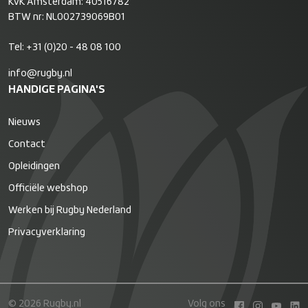
KvK Amsterdam: 40516782
BTW nr: NL002739069B01
Tel:
+31 (0)20 - 48 08 100
info@rugby.nl
HANDIGE PAGINA'S
Nieuws
Contact
Opleidingen
Officiële webshop
Werken bij Rugby Nederland
Privacyverklaring
© 2026 Rugby.nl
Volg ons