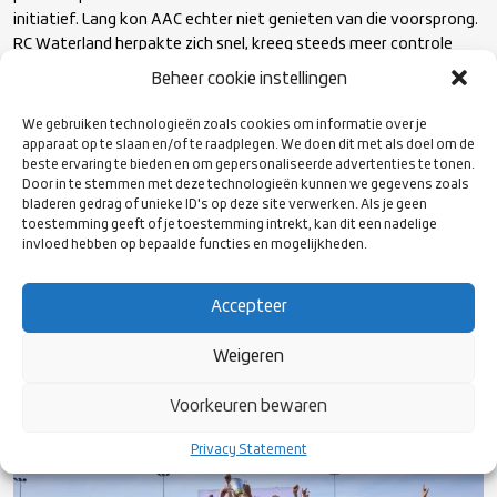
initiatief. Lang kon AAC echter niet genieten van die voorsprong.
RC Waterland herpakte zich snel, kreeg steeds meer controle
over het spel en wist de wedstrijd nog voor rust volledig naar zich
Beheer cookie instellingen
toe te trekken.
We gebruiken technologieën zoals cookies om informatie over je
apparaat op te slaan en/of te raadplegen. We doen dit met als doel om de
Met een ruststand van 19-5 had de ploeg uit Purmerend zichzelf
beste ervaring te bieden en om gepersonaliseerde advertenties te tonen.
een uitstekende uitgangspositie verschaft voor de tweede
Door in te stemmen met deze technologieën kunnen we gegevens zoals
helft. Na de pauze zette Waterland die lijn overtuigend door. AAC
bladeren gedrag of unieke ID's op deze site verwerken. Als je geen
toestemming geeft of je toestemming intrekt, kan dit een nadelige
bleef strijden voor een aansluiting, maar zag Waterland de marge
invloed hebben op bepaalde functies en mogelijkheden.
steeds verder vergroten.
Accepteer
Uiteindelijk trok RC Waterland met een overtuigende 39-12
overwinning aan het langste eind en kroonde de ploeg uit
Weigeren
Purmerend zich tot landskampioen van het seizoen 2025-2026.
Voorkeuren bewaren
Privacy Statement