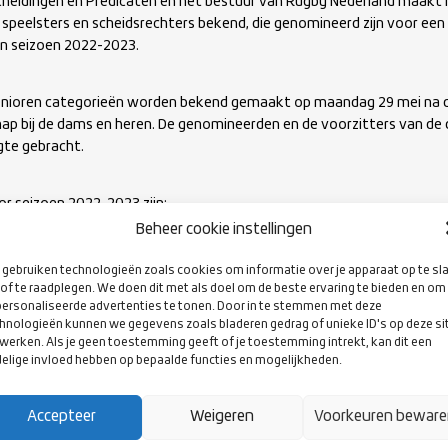
eidingen en Predicaten en het bestuur van Rugby Nederland maakt h
 speelsters en scheidsrechters bekend, die genomineerd zijn voor een 
in seizoen 2022-2023.
enioren categorieën worden bekend gemaakt op maandag 29 mei na de 
p bij de dams en heren. De genomineerden en de voorzitters van de 
gte gebracht.
r seizoen 2022-2023 zijn:
Beheer cookie instellingen
gebruiken technologieën zoals cookies om informatie over je apparaat op te sl
of te raadplegen. We doen dit met als doel om de beste ervaring te bieden en om
ersonaliseerde advertenties te tonen. Door in te stemmen met deze
hnologieën kunnen we gegevens zoals bladeren gedrag of unieke ID's op deze si
werken. Als je geen toestemming geeft of je toestemming intrekt, kan dit een
elige invloed hebben op bepaalde functies en mogelijkheden.
by Club Eemland
Accepteer
Weigeren
Voorkeuren bewar
 – RFC Haarlem