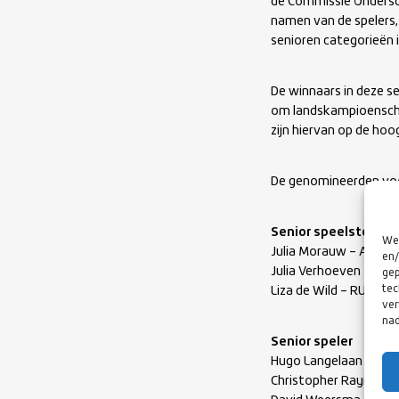
de Commissie Ondersch
namen van de spelers,
senioren categorieën 
De winnaars in deze s
om landskampioenscha
zijn hiervan op de hoo
De genomineerden voo
Senior speelster
We 
Julia Morauw – AAC
en/
Julia Verhoeven – AAC
gep
tec
Liza de Wild – RUS
ver
nad
Senior speler
Hugo Langelaan – Rug
Christopher Raymond