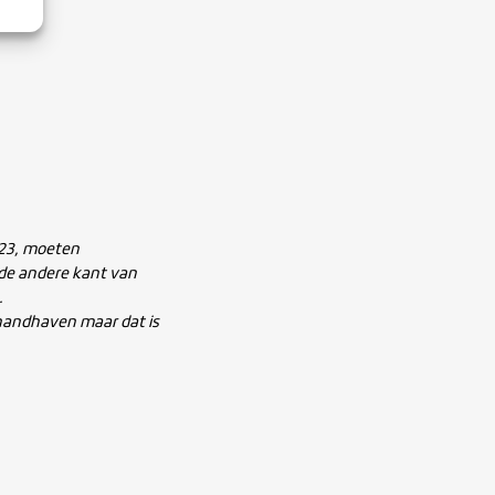
023, moeten
 de andere kant van
.
 handhaven maar dat is