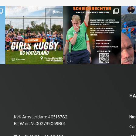
HA
KvK Amsterdam: 40516782
Ni
BTW nr: NL002739069B01
Co