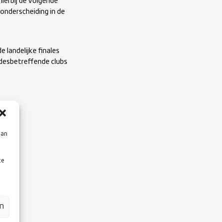
ierbij de volgende
onderscheiding in de
landelijke finales
desbetreffende clubs
aan
te
en