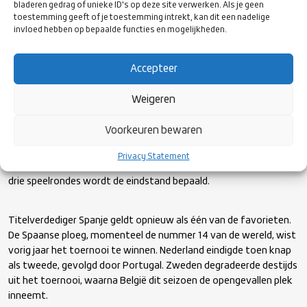
bladeren gedrag of unieke ID's op deze site verwerken. Als je geen
toestemming geeft of je toestemming intrekt, kan dit een nadelige
invloed hebben op bepaalde functies en mogelijkheden.
Accepteer
Rugby-shots.nl
Weigeren
Sterke tegenstand
Voorkeuren bewaren
Het Rugby Europe Championship wordt gespeeld in een poule van
Privacy Statement
vier teams, waarbij ieder land één keer tegen elkaar speelt. Na
drie speelrondes wordt de eindstand bepaald.
Titelverdediger Spanje geldt opnieuw als één van de favorieten.
De Spaanse ploeg, momenteel de nummer 14 van de wereld, wist
vorig jaar het toernooi te winnen. Nederland eindigde toen knap
als tweede, gevolgd door Portugal. Zweden degradeerde destijds
uit het toernooi, waarna België dit seizoen de opengevallen plek
inneemt.