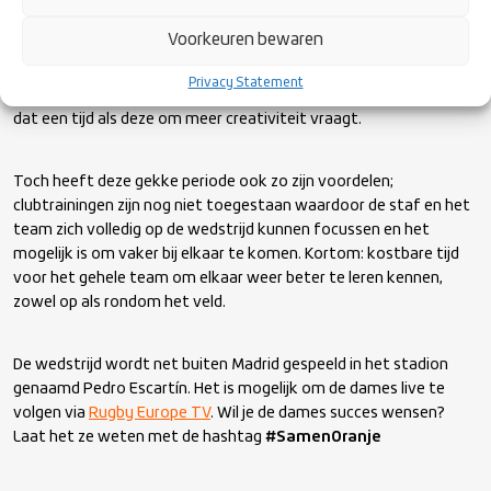
Aan hoofdcoach Haverkorn en de staf is het nu de uitdaging om
Voorkeuren bewaren
het team dat lange tijd stilzat, weer klaar te stomen voor deze
belangrijke wedstrijd. Aan enthousiasme en inzet is er geen
Privacy Statement
tekort in dit team, maar het is afgelopen maand wel gebleken
dat een tijd als deze om meer creativiteit vraagt.
Toch heeft deze gekke periode ook zo zijn voordelen;
clubtrainingen zijn nog niet toegestaan waardoor de staf en het
team zich volledig op de wedstrijd kunnen focussen en het
mogelijk is om vaker bij elkaar te komen. Kortom: kostbare tijd
voor het gehele team om elkaar weer beter te leren kennen,
zowel op als rondom het veld.
De wedstrijd wordt net buiten Madrid gespeeld in het stadion
genaamd Pedro Escartín. Het is mogelijk om de dames live te
volgen via
Rugby Europe TV
. Wil je de dames succes wensen?
Laat het ze weten met de hashtag
#SamenOranje