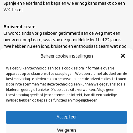
Spanje en Nederland kan bepalen wie er nog kans maakt op een
WK-ticket.
Bruisend team
Er wordt sinds vorig seizoen getimmerd aan de weg met een
nieuw en jong team, waarvan de gemiddelde leeftijd 22 jaar is.
“We hebben nu een jong, bruisend en enthousiast team wat nog
een lange weg te gaan heeft”, vertelt hoofdcoach Sylke
Beheer cookie instellingen
Haverkorn. “Onze ogen staan gericht op het WK 2024 in Frankrijk.
Het grotere doel is om daar met de Oranjedames te staan. Er
We gebruiken technologieën zoals cookies om informatie over je
loopt meer dan genoeg talent rond in Nederland om dat doel te
apparaat op te slaan en/of te raadplegen. We doen dit met als doel om de
kunnen bereiken.”
beste ervaring te bieden en om gepersonaliseerde advertenties te tonen.
Door in te stemmen met deze technologieën kunnen we gegevens zoals
bladeren gedrag of unieke ID's op deze site verwerken. Als je geen
toestemming geeft of je toestemming intrekt, kan dit een nadelige
De ontwikkeling van het team is te zien aan de speelsters die de
invloed hebben op bepaalde functies en mogelijkheden.
kans krijgen om in een buitenlandse profcompetitie te spelen.
Met nu vier speelsters in Spanje, twee in Japan, één in Frankrijk en
één in de Engelse competitie, wordt de ervaring en het niveau
Accepteer
van het Nederlands team steeds hoger.
Weigeren