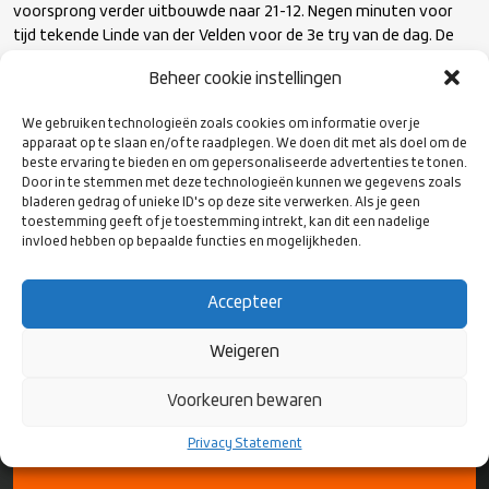
voorsprong verder uitbouwde naar 21-12. Negen minuten voor
tijd tekende Linde van der Velden voor de 3e try van de dag. De
conversie werd helaas gemist. Spanje zette 3 minuten voor het
Beheer cookie instellingen
eindsignaal de 27-17 eindstand op het scorebord via een penalty.
Met de overwinning heeft Spanje zich verzekerd van het
We gebruiken technologieën zoals cookies om informatie over je
kampioenschap in de Women’s REC 2025. Voor Oranje rest nog
apparaat op te slaan en/of te raadplegen. We doen dit met als doel om de
één laatste wedstrijd in en tegen Zweden zaterdag 19 april om
beste ervaring te bieden en om gepersonaliseerde advertenties te tonen.
14:00.
Door in te stemmen met deze technologieën kunnen we gegevens zoals
bladeren gedrag of unieke ID's op deze site verwerken. Als je geen
toestemming geeft of je toestemming intrekt, kan dit een nadelige
invloed hebben op bepaalde functies en mogelijkheden.
Accepteer
Weigeren
VOLG ONS
OP SOCIAL
Voorkeuren bewaren
MEDIA
Privacy Statement