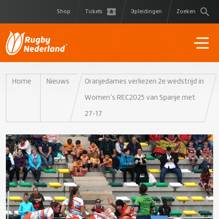
Shop
Tickets
Opleidingen
Zoeken
Home
Nieuws
Oranjedames verliezen 2e wedstrijd in
Women’s REC2025 van Spanje met
27-17