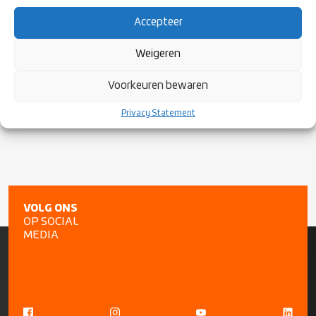
RC Greate Pier 1 tegen RC Sneek 1, 73 – 33
Accepteer
SVRC 1 tegen RC Scrumboks 1, 22 – 50
Weigeren
Foto: Dennis van de Sande
Voorkeuren bewaren
Privacy Statement
VOLG ONS
OP SOCIAL
MEDIA