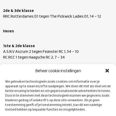
2
de
& 3
de
klasse
RRC Rotterdames D1 tegen The Pickwick Ladies D1, 14 – 12
Heren
1
ste
& 2
de
klasse
A.S.R.V Ascrum 2 tegen Feanster RC 1, 54 – 10
RC RCC 1 tegen Haagsche RC 2, 7 – 34
Beheer cookie instellingen
2
de
& 3
de
klasse
RC Waterland 1 tegen RC Spakenburg, 19 – 43
We gebruiken technologieën zoals cookies om informatie over je
ERC’69 1 tegen RC The Pink Panthers 1, 15 – 59
apparaat op te slaan en/of te raadplegen. We doen dit met als doel om de
RC Delft 1 tegen RC Hoek van Holland Espoirs, 16 – 26
beste ervaring te bieden en om gepersonaliseerde advertenties te tonen.
Maastrichtse RC 1 tegen LSRG 1, 49 – 17
Door in te stemmen met deze technologieën kunnen we gegevens zoals
bladeren gedrag of unieke ID's op deze site verwerken. Als je geen
toestemming geeft of je toestemming intrekt, kan dit een nadelige
3
de
& 4
de
klasse
invloed hebben op bepaalde functies en mogelijkheden.
VRC The Vets 1 tegen CL Wallaby’s/Bokkerijders 1, 17 – 19