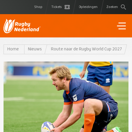
Shop
Tickets
Opleidingen
Zoeken
Home
Nieuws
Route naar de Rugby World Cup 2027