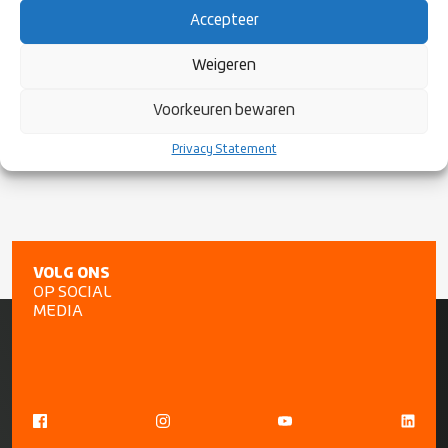
Accepteer
Sudamérica Rugby Championship 2025 third place
South America/Pacific Play-off loser
Weigeren
Rugby Europe Men’s Championship 2025 fifth place
Africa/Asia Play-off winner (Rugby Africa Men’s Cup 2025
Voorkeuren bewaren
runner-up v Asia Rugby Men’s Championship runner-up)
Privacy Statement
VOLG ONS
OP SOCIAL
MEDIA