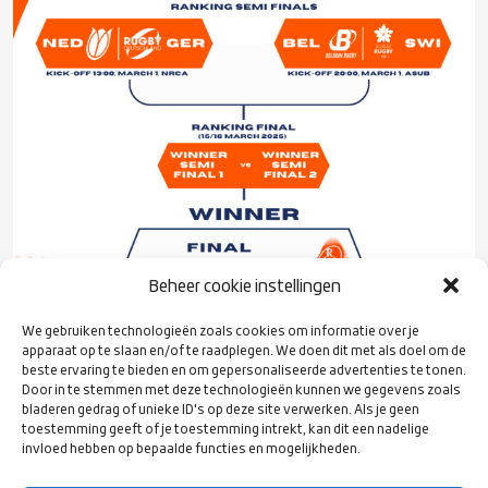
Beheer cookie instellingen
We gebruiken technologieën zoals cookies om informatie over je
apparaat op te slaan en/of te raadplegen. We doen dit met als doel om de
In dit toernooi wordt gespeeld in een poule van 4 teams, waarin
beste ervaring te bieden en om gepersonaliseerde advertenties te tonen.
alle teams 1x tegen elkaar spelen. Het team met de meeste
Door in te stemmen met deze technologieën kunnen we gegevens zoals
bladeren gedrag of unieke ID's op deze site verwerken. Als je geen
punten kwalificeert zich met het allerlaatste ticket voor
toestemming geeft of je toestemming intrekt, kan dit een nadelige
Australië 2027. Het toernooi wordt in november 2025 op
invloed hebben op bepaalde functies en mogelijkheden.
neutraal terrein gehouden. De vier deelnemende team worden als
volgt bepaald: