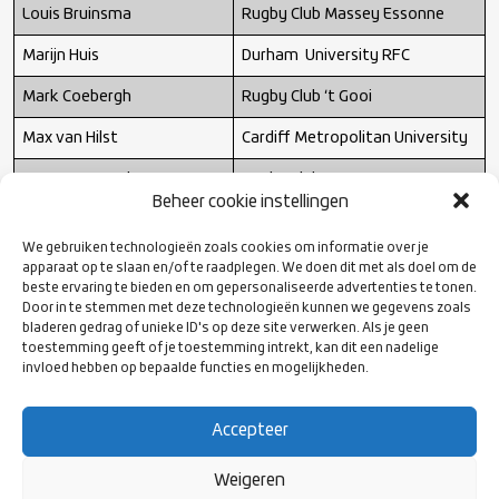
Louis Bruinsma
Rugby Club Massey Essonne
Marijn Huis
Durham University RFC
Mark Coebergh
Rugby Club ‘t Gooi
Max van Hilst
Cardiff Metropolitan University
Mees van Oord
Rugby Club DIOK
Beheer cookie instellingen
Mees Voets
Rugby Club The Dukes
We gebruiken technologieën zoals cookies om informatie over je
Melle Haanstra
Steaua Rugby
apparaat op te slaan en/of te raadplegen. We doen dit met als doel om de
beste ervaring te bieden en om gepersonaliseerde advertenties te tonen.
Mike Hansen
Cardiff Metropolitan University
Door in te stemmen met deze technologieën kunnen we gegevens zoals
bladeren gedrag of unieke ID's op deze site verwerken. Als je geen
Monty Leverstein
RC Eemland
toestemming geeft of je toestemming intrekt, kan dit een nadelige
invloed hebben op bepaalde functies en mogelijkheden.
Odin Ruijgrok
Rotterdamse Rugby Club
Oliva Sialau
Rugby Club The Dukes
Accepteer
Oliver White
Haagse Rugby Club
Weigeren