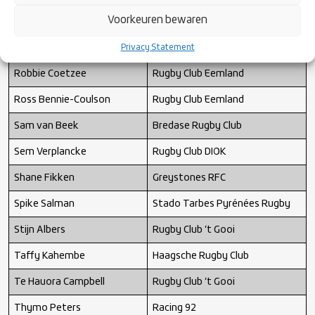
Peter Lydon
Soyaux-Angoulême XV
Voorkeuren bewaren
Charente
Quermy Warmerdam
RFC Haarlem
Privacy Statement
Robbie Coetzee
Rugby Club Eemland
Ross Bennie-Coulson
Rugby Club Eemland
Sam van Beek
Bredase Rugby Club
Sem Verplancke
Rugby Club DIOK
Shane Fikken
Greystones RFC
Spike Salman
Stado Tarbes Pyrénées Rugby
Stijn Albers
Rugby Club ‘t Gooi
Taffy Kahembe
Haagsche Rugby Club
Te Hauora Campbell
Rugby Club ‘t Gooi
Thymo Peters
Racing 92