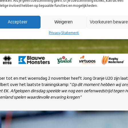
werken. Als je geen toestemming geeft of je toestemming intrekt, kan dit een
elige invloed hebben op bepaalde functies en mogelijkheden.
Accepteer
Weigeren
Voorkeuren bewar
Privacy Statement
er tot en met woensdag 2 november heeft Jong Oranje U20 zijn laat
bert over het laatste trainingskamp: “
Op dit moment hebben wij ons
et EK. Afgelopen dinsdag speelde we nog een oefenwedstrijd tegen H
itenland spelen waardevolle ervaring kregen”