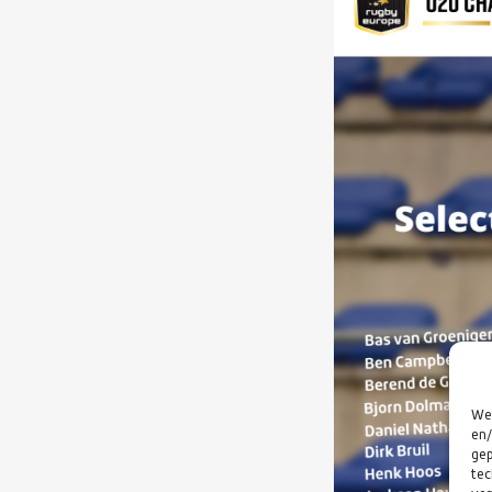
We 
en/
gep
tec