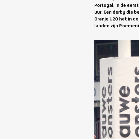
Portugal. In de eer
uur. Een derby die b
Oranje U20 het in d
landen zijn Roemenië