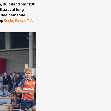
, Duitsland om 11:30
ltaat zal Jong
re deelnemende
 op
Rugby Europe TV
.