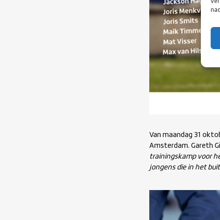
ver
nad
Van maandag 31 oktob
Amsterdam. Gareth Gil
trainingskamp voor h
jongens die in het bu