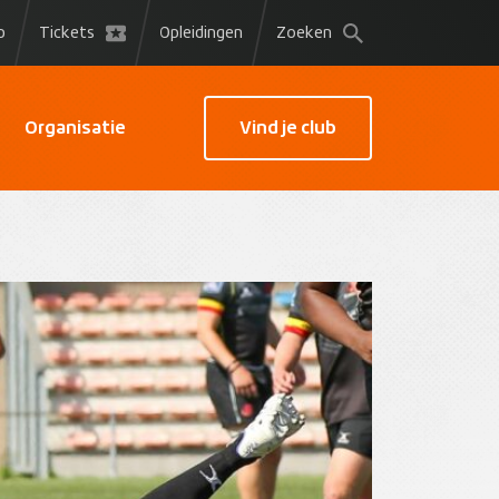
p
Tickets
Opleidingen
Zoeken
Organisatie
Vind je club