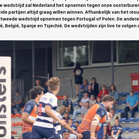
ste wedstrijd zal Nederland het opnemen tegen onze oosterburen
eide partijen altijd graag willen winnen. Afhankelijk van het resu
e tweede wedstrijd opnemen tegen Portugal of Polen. De ande
, België, Spanje en Tsjechië. De wedstrijden zijn live te volgen