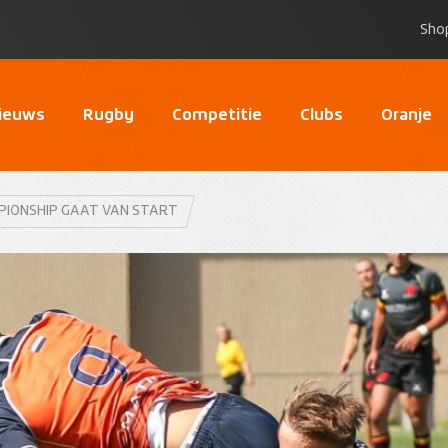
Sho
ieuws
Rugby
Competitie
Clubs
Oranje
PIONSHIP GAAT VAN START