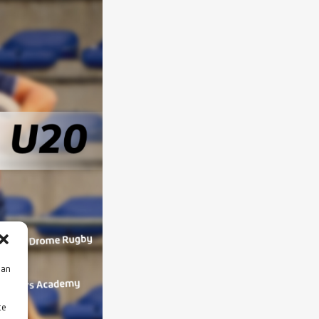
aan
te