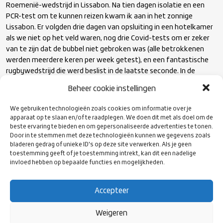
Roemenië-wedstrijd in Lissabon. Na tien dagen isolatie en een
PCR-test om te kunnen reizen kwam ik aan in het zonnige
Lissabon. Er volgden drie dagen van opsluiting in een hotelkamer
als we niet op het veld waren, nog drie Covid-tests om er zeker
van te zijn dat de bubbel niet gebroken was (alle betrokkenen
werden meerdere keren per week getest), en een fantastische
rugbywedstrijd die werd beslist in de laatste seconde. In de
Championship van het Europese rugby gebruikt men nu ook een
Beheer cookie instellingen
TMO- en HIA-protocol die worden ondersteund door een
fantastisch videosysteem. Mijn dank gaat uit naar Rugby Europe
We gebruiken technologieën zoals cookies om informatie over je
voor de afspraak en voor de professionele ondersteuning (vooral
apparaat op te slaan en/of te raadplegen. We doen dit met als doel om de
met de logistiek om daar te komen), en aan mijn gastheren in
beste ervaring te bieden en om gepersonaliseerde advertenties te tonen.
Door in te stemmen met deze technologieën kunnen we gegevens zoals
Portugal voor hun steun en gastvrijheid.”
bladeren gedrag of unieke ID's op deze site verwerken. Als je geen
toestemming geeft of je toestemming intrekt, kan dit een nadelige
invloed hebben op bepaalde functies en mogelijkheden.
Rugby Nederland bedankt Mike Hoyer voor deze prestatie op het
hoogste niveau en daagt iedereen uit om zijn eigen weg te
vinden in de aangeboden pathways.
Accepteer
Weigeren