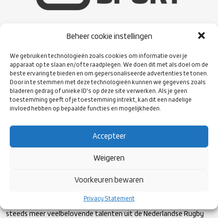
Beheer cookie instellingen
We gebruiken technologieën zoals cookies om informatie over je
Marcel Beerthuizen, directeur Ziggo Sport, over de motivatie
apparaat op te slaan en/of te raadplegen. We doen dit met als doel om de
voor de samenwerking met Rugby Nederland: ‘Ziggo Sport
beste ervaring te bieden en om gepersonaliseerde advertenties te tonen.
besteedt veel aandacht aan Nederlandse topsport. We vinden
Door in te stemmen met deze technologieën kunnen we gegevens zoals
het belangrijk dat de wedstrijden van de teams en atleten van
bladeren gedrag of unieke ID's op deze site verwerken. Als je geen
TeamNL live in beeld komen, zodat de Nederlandse
toestemming geeft of je toestemming intrekt, kan dit een nadelige
invloed hebben op bepaalde functies en mogelijkheden.
sportliefhebbers dat kunnen volgen. Dit jaar zenden wij
competities, toernooien, EK’s en WK’s uit van de Oranje-teams in
handbal, atletiek, hockey, volleybal, beachvolleybal en basketbal.
Accepteer
We vinden het geweldig dat we naast al het internationale rugby
nu ook de wedstrijden van Nederland XV uitzenden.’
Weigeren
Voorkeuren bewaren
Meredith ziet een belangrijke rol voor deze samenwerking in het
realiseren van de ambities van de bond: ‘Onze doelstelling is
Privacy Statement
deelname aan het WK Rugby in 2027. Inmiddels stromen er
steeds meer veelbelovende talenten uit de Nederlandse Rugby