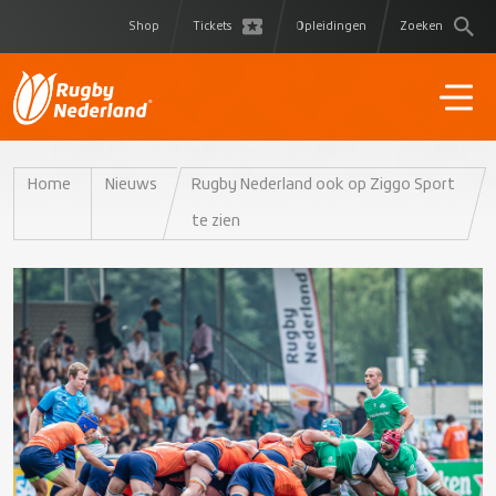
Shop
Tickets
Opleidingen
Zoeken
Home
Nieuws
Rugby Nederland ook op Ziggo Sport
te zien