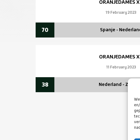
ORANJEDAMES X
19 February 2023
70
Spanje - Nederlan
ORANJEDAMES X
11 February 2023
38
Nederland - Zwed
We 
en/
gep
tec
ver
nad