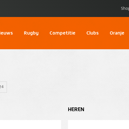
Sho
ieuws
Rugby
Competitie
Clubs
Oranje
24
HEREN