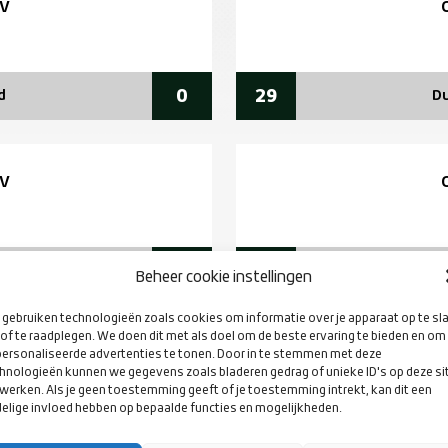
V
0
29
d
Du
V
12
8
en
N
Beheer cookie instellingen
gebruiken technologieën zoals cookies om informatie over je apparaat op te sl
of te raadplegen. We doen dit met als doel om de beste ervaring te bieden en om
ersonaliseerde advertenties te tonen. Door in te stemmen met deze
hnologieën kunnen we gegevens zoals bladeren gedrag of unieke ID's op deze si
werken. Als je geen toestemming geeft of je toestemming intrekt, kan dit een
elige invloed hebben op bepaalde functies en mogelijkheden.
28