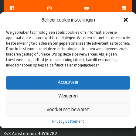
Beheer cookie instellingen
We gebruiken technologieën zoals cookies om informatie over je
apparaat op te slaan en/of te raadplegen. We doen dit met als doel om de
beste ervaring te bieden en om gepersonaliseerde advertenties te tonen.
Door in te stemmen met deze technologieën kunnen we gegevens zoals
CONTACT
bladeren gedrag of unieke ID's op deze site verwerken. Als je geen
toestemming geeft of je toestemming intrekt, kan dit een nadelige
invloed hebben op bepaalde functies en mogelijkheden.
Rugby Nederland
Bok de Korverweg 6
Accepteer
1067 HR Amsterdam
Weigeren
Postbus 8811
Voorkeuren bewaren
1006 JA Amsterdam
Privacy Statement
KvK Amsterdam: 40516782