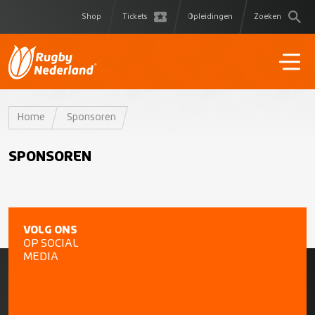
Shop
Tickets
Opleidingen
Zoeken
Home
Sponsoren
SPONSOREN
VOLG ONS
OP SOCIAL
MEDIA