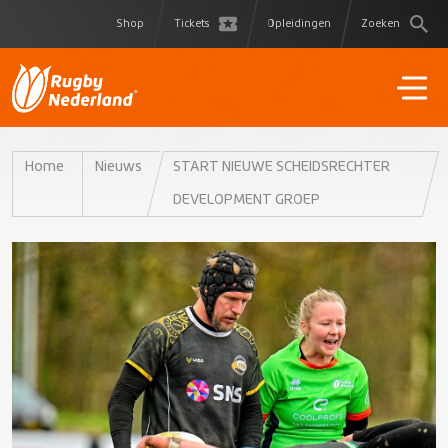
Shop
Tickets
Opleidingen
Zoeken
Home
Nieuws
START NIEUWE SCHEIDSRECHTER
DEVELOPMENT GROEP