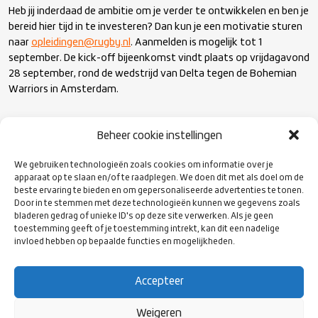
Heb jij inderdaad de ambitie om je verder te ontwikkelen en ben je
bereid hier tijd in te investeren? Dan kun je een motivatie sturen
naar
opleidingen@rugby.nl
. Aanmelden is mogelijk tot 1
september. De kick-off bijeenkomst vindt plaats op vrijdagavond
28 september, rond de wedstrijd van Delta tegen de Bohemian
Warriors in Amsterdam.
Het programma wordt geleid door een ervaren team van
Beheer cookie instellingen
scheidsrechters. In de Development Group zullen deelnemers
gedurende het seizoen maandelijks bijeenkomen, zowel online als
We gebruiken technologieën zoals cookies om informatie over je
fysiek. Tijdens deze bijeenkomsten worden diverse onderwerpen
apparaat op te slaan en/of te raadplegen. We doen dit met als doel om de
beste ervaring te bieden en om gepersonaliseerde advertenties te tonen.
behandeld en worden praktijkwedstrijden gefloten. De exacte
Door in te stemmen met deze technologieën kunnen we gegevens zoals
invulling van de bijeenkomsten wordt bekend gemaakt in begin
bladeren gedrag of unieke ID's op deze site verwerken. Als je geen
september. De Development Group streeft ernaar om niet op
toestemming geeft of je toestemming intrekt, kan dit een nadelige
een top-down manier te werken, maar de scheidsrechters actief
invloed hebben op bepaalde functies en mogelijkheden.
te betrekken en hen een eigen rol te geven. Wel wordt er
verwacht dat deelnemers minimaal 80% van de bijeenkomsten
Accepteer
actief aanwezig zijn.
Weigeren