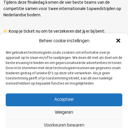
Tijdens deze finaledag komen de vier beste teams van de
competitie samen voor twee internationale topwedstrijden op
Nederlandse bodem.
Koop je ticket nu om te verzekeren dat jij er bij bent:
www.rugby.nl/ticketshop
Beheer cookie instellingen
We gebruiken technologieën zoals cookies om informatie over je
apparaat op te slaan en/of te raadplegen. We doen dit met als doel om de
beste ervaring te bieden en om gepersonaliseerde advertenties te tonen.
Door in te stemmen met deze technologieën kunnen we gegevens zoals
bladeren gedrag of unieke ID's op deze site verwerken. Als je geen
toestemming geeft of je toestemming intrekt, kan dit een nadelige
invloed hebben op bepaalde functies en mogelijkheden.
Accepteer
Weigeren
Voorkeuren bewaren