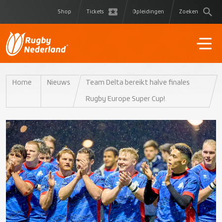
Shop
Tickets
Opleidingen
Zoeken
Home
Nieuws
Team Delta bereikt halve finales
Rugby Europe Super Cup!