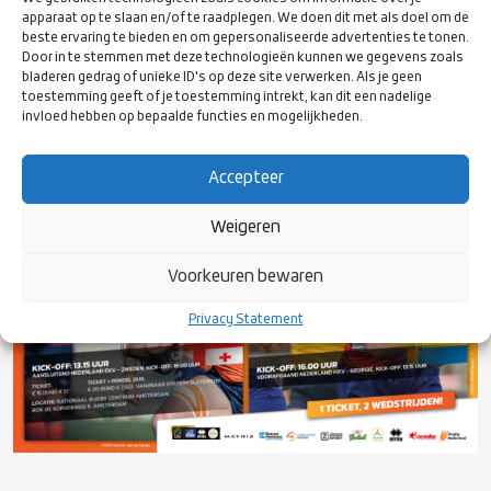
apparaat op te slaan en/of te raadplegen. We doen dit met als doel om de
beste ervaring te bieden en om gepersonaliseerde advertenties te tonen.
Door in te stemmen met deze technologieën kunnen we gegevens zoals
bladeren gedrag of unieke ID's op deze site verwerken. Als je geen
Alle wedstrijden zijn live te volgen via Rugby Europe TV
toestemming geeft of je toestemming intrekt, kan dit een nadelige
via
DEZE
link.
invloed hebben op bepaalde functies en mogelijkheden.
Voor meer informatie over de Rugby Europe Championship 2023
klik
HIER
Accepteer
Weigeren
Voorkeuren bewaren
Privacy Statement