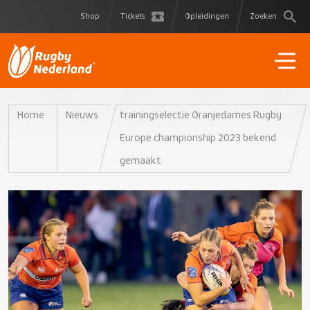
Shop
Tickets
Opleidingen
Zoeken
Home
Nieuws
trainingselectie Oranjedames Rugby
Europe championship 2023 bekend
gemaakt