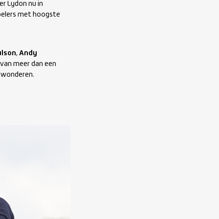
er Lydon nu in
spelers met hoogste
ulson
,
Andy
d van meer dan een
ewonderen.