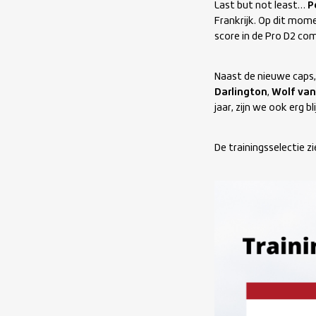
Last but not least…
P
Frankrijk. Op dit mom
score in de Pro D2 co
Naast de nieuwe caps
Darlington
,
Wolf van
jaar, zijn we ook erg b
De trainingsselectie zie