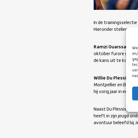
In de trainingsselecti
Hieronder stellen we,
Ramzi Ouarssani
,
Je
We 
oktober furore gemaak
en/
gep
de kans uit te komen 
tec
ver
nad
Willie Du Plessis
is e
Montpellier en Bayonn
hij vorig jaar in een p
Naast Du Plessis best
heeft in zijn jeugd o
avontuur beleefd bij Je