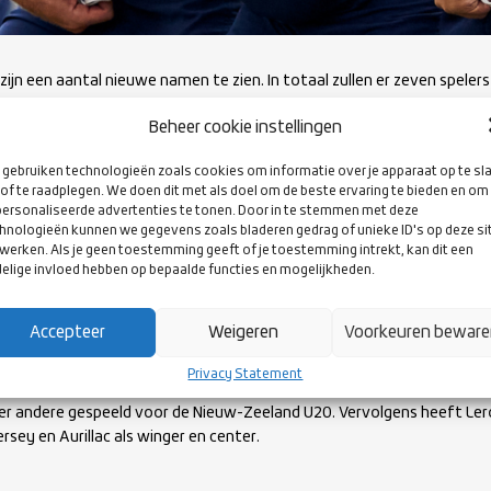
e zijn een aantal nieuwe namen te zien. In totaal zullen er zeven spele
 deze nog onbekende spelers, kort voor:
Beheer cookie instellingen
ssy Wagemaker
,
Kevin Lenssen
en ‘Mister Delta’
Stijn Albers
hebb
gebruiken technologieën zoals cookies om informatie over je apparaat op te sl
t bij Delta. Door hun goede prestatie in de Super Cup krijgen ze van
of te raadplegen. We doen dit met als doel om de beste ervaring te bieden en om
ersonaliseerde advertenties te tonen. Door in te stemmen met deze
voor de Oranje Heren XV. Proficiat mannen!
hnologieën kunnen we gegevens zoals bladeren gedrag of unieke ID's op deze si
werken. Als je geen toestemming geeft of je toestemming intrekt, kan dit een
elige invloed hebben op bepaalde functies en mogelijkheden.
en geboren Zuid-Afrikaan. Du Plessis heeft, als fly-half, gespeeld voor
e en speelt nu voor Stade Montois Rugby. Bij laatstgenoemde team is
rachtig seizoen zijn team naar de finale gebracht.
Accepteer
Weigeren
Voorkeuren bewar
Privacy Statement
aat ook de kans dat
Leroy van Dam
zijn debuut gaat maken voor Ne
nder andere gespeeld voor de Nieuw-Zeeland U20. Vervolgens heeft Le
rsey en Aurillac als winger en center.