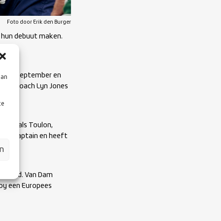
Foto door Erik den Burger
rs hun debuut maken.
en in september en
aan
 bondscoach Lyn Jones
te
 clubs als Toulon,
 hij captain en heeft
en
derland. Van Dam
roy een Europees