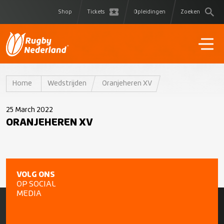
Shop
Tickets
Opleidingen
Zoeken
Home
Wedstrijden
Oranjeheren XV
25 March 2022
ORANJEHEREN XV
VOLG ONS
OP SOCIAL
MEDIA