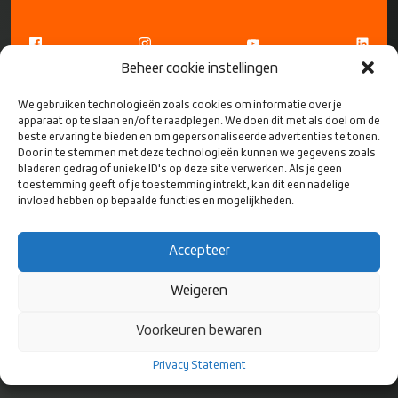
Beheer cookie instellingen
We gebruiken technologieën zoals cookies om informatie over je
apparaat op te slaan en/of te raadplegen. We doen dit met als doel om de
beste ervaring te bieden en om gepersonaliseerde advertenties te tonen.
Door in te stemmen met deze technologieën kunnen we gegevens zoals
bladeren gedrag of unieke ID's op deze site verwerken. Als je geen
CONTACT
toestemming geeft of je toestemming intrekt, kan dit een nadelige
invloed hebben op bepaalde functies en mogelijkheden.
Rugby Nederland
Bok de Korverweg 6
Accepteer
1067 HR Amsterdam
Weigeren
Postbus 8811
Voorkeuren bewaren
1006 JA Amsterdam
Privacy Statement