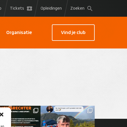
p
Tickets
Opleidingen
Zoeken
Organisatie
Vind je club
aan