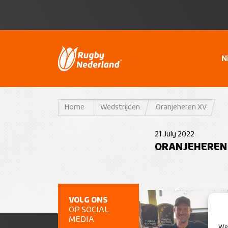
N
Home
Wedstrijden
Oranjeheren XV
21 July 2022
ORANJEHEREN
VOLG ONS
OP SOCIAL
MEDIA
We 