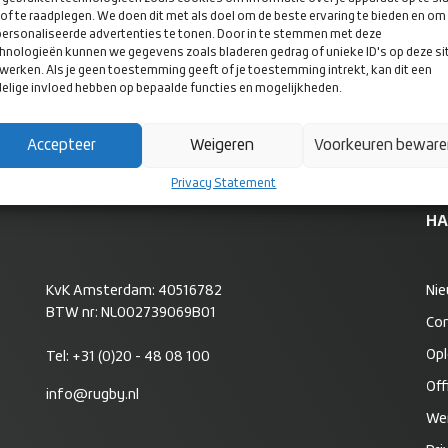
of te raadplegen. We doen dit met als doel om de beste ervaring te bieden en om
ersonaliseerde advertenties te tonen. Door in te stemmen met deze
hnologieën kunnen we gegevens zoals bladeren gedrag of unieke ID's op deze si
werken. Als je geen toestemming geeft of je toestemming intrekt, kan dit een
elige invloed hebben op bepaalde functies en mogelijkheden.
Accepteer
Weigeren
Voorkeuren bewar
Privacy Statement
HA
KvK Amsterdam: 40516782
Ni
BTW nr: NL002739069B01
Co
Opl
Tel:
+31 (0)20 - 48 08 100
Off
info@rugby.nl
Wer