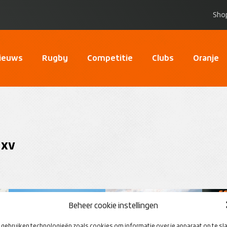
Sho
ieuws
Rugby
Competitie
Clubs
Oranje
 XV
Beheer cookie instellingen
gebruiken technologieën zoals cookies om informatie over je apparaat op te sl