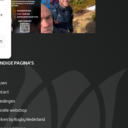
te
en
NDIGE PAGINA'S
euws
ntact
eidingen
iciële webshop
ken bij Rugby Nederland