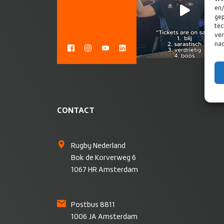
en/
gep
tec
ver
nad
CONTACT
Rugby Nederland
Bok de Korverweg 6
1067 HR Amsterdam
Postbus 8811
1006 JA Amsterdam