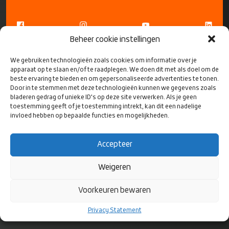
Beheer cookie instellingen
We gebruiken technologieën zoals cookies om informatie over je
apparaat op te slaan en/of te raadplegen. We doen dit met als doel om de
beste ervaring te bieden en om gepersonaliseerde advertenties te tonen.
Door in te stemmen met deze technologieën kunnen we gegevens zoals
bladeren gedrag of unieke ID's op deze site verwerken. Als je geen
CONTACT
toestemming geeft of je toestemming intrekt, kan dit een nadelige
invloed hebben op bepaalde functies en mogelijkheden.
Rugby Nederland
Bok de Korverweg 6
Accepteer
1067 HR Amsterdam
Weigeren
Postbus 8811
Voorkeuren bewaren
1006 JA Amsterdam
Privacy Statement