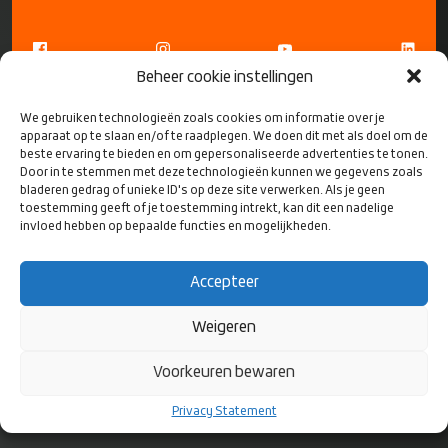
Beheer cookie instellingen
We gebruiken technologieën zoals cookies om informatie over je
apparaat op te slaan en/of te raadplegen. We doen dit met als doel om de
beste ervaring te bieden en om gepersonaliseerde advertenties te tonen.
Door in te stemmen met deze technologieën kunnen we gegevens zoals
bladeren gedrag of unieke ID's op deze site verwerken. Als je geen
CONTACT
toestemming geeft of je toestemming intrekt, kan dit een nadelige
invloed hebben op bepaalde functies en mogelijkheden.
Rugby Nederland
Bok de Korverweg 6
Accepteer
1067 HR Amsterdam
Weigeren
Postbus 8811
Voorkeuren bewaren
1006 JA Amsterdam
Privacy Statement