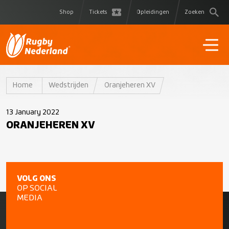
Shop
Tickets
Opleidingen
Zoeken
Home
Wedstrijden
Oranjeheren XV
13 January 2022
ORANJEHEREN XV
VOLG ONS
OP SOCIAL
MEDIA