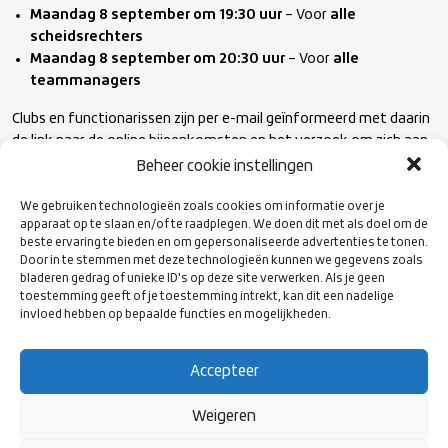
Maandag 8 september om 19:30 uur
– Voor
alle
scheidsrechters
Maandag 8 september om 20:30 uur
– Voor
alle
teammanagers
Clubs en functionarissen zijn per e-mail geïnformeerd met daarin
de link naar de online bijeenkomsten en het verzoek om zich aan
te melden. We vragen iedereen om vooraf al eventuele vragen in
Beheer cookie instellingen
te sturen, zodat we ons goed kunnen voorbereiden en zoveel
mogelijk vragen direct kunnen beantwoorden.
We gebruiken technologieën zoals cookies om informatie over je
apparaat op te slaan en/of te raadplegen. We doen dit met als doel om de
beste ervaring te bieden en om gepersonaliseerde advertenties te tonen.
Door in te stemmen met deze technologieën kunnen we gegevens zoals
Mocht je niet in de gelegenheid zijn om een sessie bij te wonen,
bladeren gedrag of unieke ID's op deze site verwerken. Als je geen
dan is het mogelijk om de bijeenkomst op een later moment
toestemming geeft of je toestemming intrekt, kan dit een nadelige
terug te kijken. Samen zorgen we voor een sterke,
invloed hebben op bepaalde functies en mogelijkheden.
georganiseerde start van het seizoen. Klik
hier
om direct naar de
website van AllUnited te gaan.
Accepteer
Weigeren