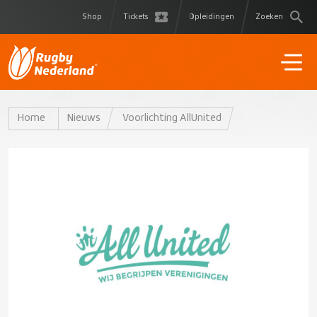
Shop
Tickets
Opleidingen
Zoeken
Home
Nieuws
Voorlichting AllUnited