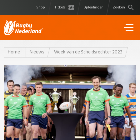
Shop
Tickets
Opleidingen
Zoeken
Home
Nieuws
Week van de Scheidsrechter 2023