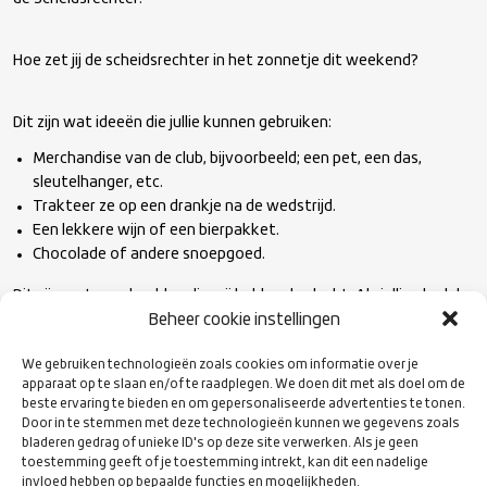
Hoe zet jij de scheidsrechter in het zonnetje dit weekend?
Dit zijn wat ideeën die jullie kunnen gebruiken:
Merchandise van de club, bijvoorbeeld; een pet, een das,
sleutelhanger, etc.
Trakteer ze op een drankje na de wedstrijd.
Een lekkere wijn of een bierpakket.
Chocolade of andere snoepgoed.
Dit zijn wat voorbeelden die wij hebben bedacht. Als jullie als club
zelf goeie ideeën hebben dan is dat alleen maar leuk! Wij zijn
Beheer cookie instellingen
benieuwd hoe jullie de scheidsrechters in het zonnetje zetten dit
We gebruiken technologieën zoals cookies om informatie over je
weekend!
apparaat op te slaan en/of te raadplegen. We doen dit met als doel om de
beste ervaring te bieden en om gepersonaliseerde advertenties te tonen.
Door in te stemmen met deze technologieën kunnen we gegevens zoals
bladeren gedrag of unieke ID's op deze site verwerken. Als je geen
toestemming geeft of je toestemming intrekt, kan dit een nadelige
invloed hebben op bepaalde functies en mogelijkheden.