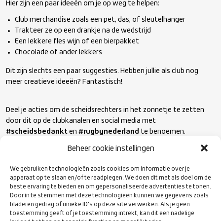
Hier zijn een paar ideeën om je op weg te helpen:
Club merchandise zoals een pet, das, of sleutelhanger
Trakteer ze op een drankje na de wedstrijd
Een lekkere fles wijn of een bierpakket
Chocolade of ander lekkers
Dit zijn slechts een paar suggesties. Hebben jullie als club nog
meer creatieve ideeën? Fantastisch!
Deel je acties om de scheidsrechters in het zonnetje te zetten
door dit op de clubkanalen en social media met
#scheidsbedankt
en
#rugbynederland
te benoemen.
Beheer cookie instellingen
Wij zijn benieuwd hoe jullie de scheidsrechters dit weekend in het
We gebruiken technologieën zoals cookies om informatie over je
zonnetje gaan zetten!
apparaat op te slaan en/of te raadplegen. We doen dit met als doel om de
beste ervaring te bieden en om gepersonaliseerde advertenties te tonen.
Door in te stemmen met deze technologieën kunnen we gegevens zoals
Spirit of Rugby
bladeren gedrag of unieke ID's op deze site verwerken. Als je geen
Het project
Spirit of Rugby
sluit naadloos aan bij de kernwaarden
toestemming geeft of je toestemming intrekt, kan dit een nadelige
van respect en waardering voor scheidsrechters, die cruciaal zijn