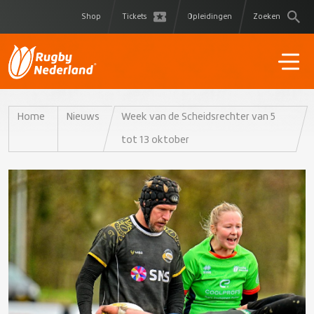
Shop
Tickets
Opleidingen
Zoeken
Home
Nieuws
Week van de Scheidsrechter van 5
tot 13 oktober