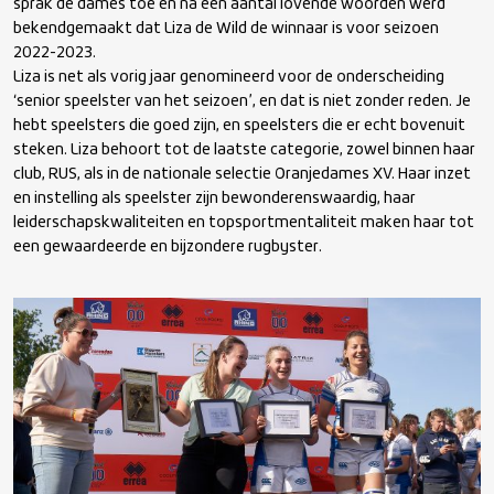
sprak de dames toe en na een aantal lovende woorden werd
bekendgemaakt dat Liza de Wild de winnaar is voor seizoen
2022-2023.
Liza is net als vorig jaar genomineerd voor de onderscheiding
‘senior speelster van het seizoen’, en dat is niet zonder reden. Je
hebt speelsters die goed zijn, en speelsters die er echt bovenuit
steken. Liza behoort tot de laatste categorie, zowel binnen haar
club, RUS, als in de nationale selectie Oranjedames XV. Haar inzet
en instelling als speelster zijn bewonderenswaardig, haar
leiderschapskwaliteiten en topsportmentaliteit maken haar tot
een gewaardeerde en bijzondere rugbyster.