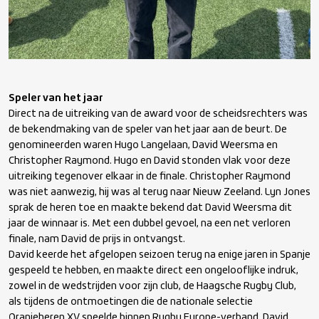
Speler van het jaar
Direct na de uitreiking van de award voor de scheidsrechters was
de bekendmaking van de speler van het jaar aan de beurt. De
genomineerden waren Hugo Langelaan, David Weersma en
Christopher Raymond. Hugo en David stonden vlak voor deze
uitreiking tegenover elkaar in de finale. Christopher Raymond
was niet aanwezig, hij was al terug naar Nieuw Zeeland. Lyn Jones
sprak de heren toe en maakte bekend dat David Weersma dit
jaar de winnaar is. Met een dubbel gevoel, na een net verloren
finale, nam David de prijs in ontvangst.
David keerde het afgelopen seizoen terug na enige jaren in Spanje
gespeeld te hebben, en maakte direct een ongelooflijke indruk,
zowel in de wedstrijden voor zijn club, de Haagsche Rugby Club,
als tijdens de ontmoetingen die de nationale selectie
Oranjeheren XV speelde binnen Rugby Europe-verband. David