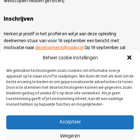
wedstrijden hebben gefloten).
Inschrijven
Herken je jezelf in het profiel en wil je aan deze opleiding
deelnemen stuur van voor 16 september een bericht met
motivatie naar
development@rugby.nl
Op 19 september zal
bekend gemaakt worden welke scheidsrechters hier aan deel
Beheer cookie instellingen
mogen nemen.
We gebruiken technologieën zoals cookies om informatie over je
apparaat op te slaan en/of te raadplegen. We doen dit met als doel om de
Praktische informatie:
beste ervaring te bieden en om gepersonaliseerde advertenties te tonen.
Door in te stemmen met deze technologieën kunnen we gegevens zoals
bladeren gedrag of unieke ID's op deze site verwerken. Als je geen
De cursus duurt 2 dagen die in overleg met de deelnemers en de
toestemming geeft of je toestemming intrekt, kan dit een nadelige
opleider worden gepland. Dit zal zijn op competitievrije dagen in
invloed hebben op bepaalde functies en mogelijkheden.
het weekend.. Kosten voor deelname aan de cursus is € 175,00
euro (dit is inclusief praktijkexamen), Kijk
hier
voor meer
Accepteer
informatie over deze cursus.
Weigeren