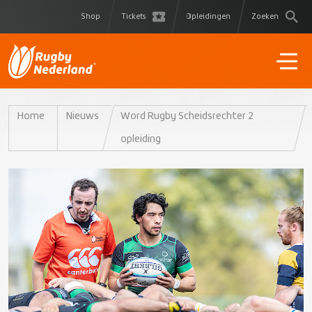
Shop
Tickets
Opleidingen
Zoeken
Home
Nieuws
Word Rugby Scheidsrechter 2
opleiding