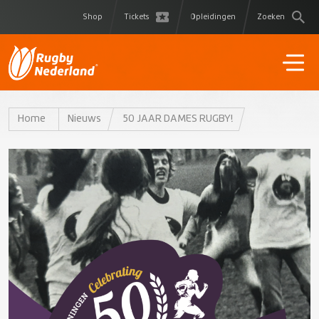
Shop
Tickets
Opleidingen
Zoeken
Home
Nieuws
50 JAAR DAMES RUGBY!