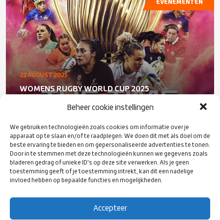
EVENEMENTEN
22 AUGUST 2025
WOMENS RUGBY WORLD CUP 2025
Beheer cookie instellingen
We gebruiken technologieën zoals cookies om informatie over je
apparaat op te slaan en/of te raadplegen. We doen dit met als doel om de
EVENEMENTEN
beste ervaring te bieden en om gepersonaliseerde advertenties te tonen.
Door in te stemmen met deze technologieën kunnen we gegevens zoals
bladeren gedrag of unieke ID's op deze site verwerken. Als je geen
toestemming geeft of je toestemming intrekt, kan dit een nadelige
invloed hebben op bepaalde functies en mogelijkheden.
13 AUGUST 2025
Accepteer
GIRLS RUGBY EVENT EN LANDELIJKE