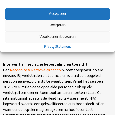
basis van videobeelden schorsingen kan opleggen bij gevaarlijk
spel.
Accepteer
Daarnaast is er naast rugby reguliere vorm van rugby met
Weigeren
contact ook een non contact vorm van Rugby genaamd
T1
Rugby
. Deze vorm van rugby is geïntroduceerd door World Rugby
Voorkeuren bewaren
en clubs krijgen ondersteuning van Rugby Nederland als ze hun
aanbod willen vergroten met deze vorm. Op deze wijze is er voor
Privacy Statement
iedereen een vorm van rugby om te spelen en van de genieten.
Interventie: medische beoordeling en toezicht
Het
Recognize & Remove-protocol
wordt toegepast op alle
niveaus. Bij wedstrijden en toernooien is altijd een opgeleid
persoon aanwezig om dit te waarborgen. Vanaf het seizoen
2025-2026 zullen deze opgeleide personen ook op elk
wedstrijdformulier en toernooiformulier moeten staan. Op
internationaal niveau is de Head Injury Assessment (HIA)
ingevoerd, waarbij een gekwalificeerde arts beoordeelt of en
wanneer een speler mag terugkeren na hoofdcontact.