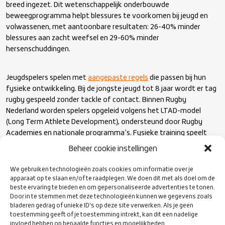
breed ingezet. Dit wetenschappelijk onderbouwde
beweegprogramma helpt blessures te voorkomen bij jeugd en
volwassenen, met aantoonbare resultaten: 26-40% minder
blessures aan zacht weefsel en 29-60% minder
hersenschuddingen.
Jeugdspelers spelen met
aangepaste regels
die passen bij hun
fysieke ontwikkeling. Bij de jongste jeugd tot 8 jaar wordt er tag
rugby gespeeld zonder tackle of contact. Binnen Rugby
Nederland worden spelers opgeleid volgens het LTAD-model
(Long Term Athlete Development), ondersteund door Rugby
Academies en nationale programma’s. Fysieke training speelt
hierin een preventieve rol.
Beheer cookie instellingen
We gebruiken technologieën zoals cookies om informatie over je
Alle opleidingen binnen Rugby Nederland bevatten een verplichte
apparaat op te slaan en/of te raadplegen. We doen dit met als doel om de
module over hersenschudding, van basistrainers tot bestuurders.
beste ervaring te bieden en om gepersonaliseerde advertenties te tonen.
Het Recognize & Remove-protocol is breed bekend en
Door in te stemmen met deze technologieën kunnen we gegevens zoals
toegepast. World Rugby heeft bovendien een Citing
bladeren gedrag of unieke ID's op deze site verwerken. Als je geen
toestemming geeft of je toestemming intrekt, kan dit een nadelige
Commissioner aangesteld bij internationale wedstrijden, die op
invloed hebben op bepaalde functies en mogelijkheden.