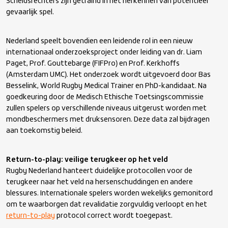
Scheidsrechters zijn getraind in het herkennen van potentieel
gevaarlijk spel.
Nederland speelt bovendien een leidende rol in een nieuw
internationaal onderzoeksproject onder leiding van dr. Liam
Paget, Prof. Gouttebarge (FIFPro) en Prof. Kerkhoffs
(Amsterdam UMC). Het onderzoek wordt uitgevoerd door Bas
Besselink, World Rugby Medical Trainer en PhD-kandidaat. Na
goedkeuring door de Medisch Ethische Toetsingscommissie
zullen spelers op verschillende niveaus uitgerust worden met
mondbeschermers met druksensoren. Deze data zal bijdragen
aan toekomstig beleid.
Return-to-play: veilige terugkeer op het veld
Rugby Nederland hanteert duidelijke protocollen voor de
terugkeer naar het veld na hersenschuddingen en andere
blessures. Internationale spelers worden wekelijks gemonitord
om te waarborgen dat revalidatie zorgvuldig verloopt en het
return-to-play
protocol correct wordt toegepast.