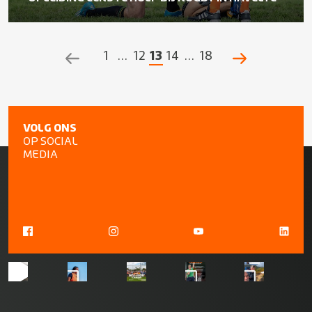
1
…
12
13
14
…
18
POSTS
NAVIGATION
VOLG ONS
OP SOCIAL
MEDIA