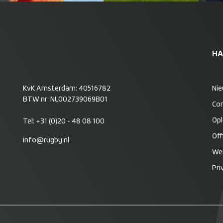
HA
KvK Amsterdam: 40516782
Ni
BTW nr: NL002739069B01
Co
Opl
Tel:
+31 (0)20 - 48 08 100
Off
info@rugby.nl
Wer
Pri