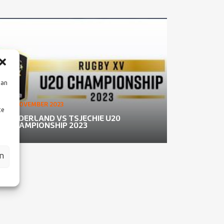
aan
11 NOVEMBER 2023
te
NEDERLAND VS TSJECHIE U20
CHAMPIONSHIP 2023
en