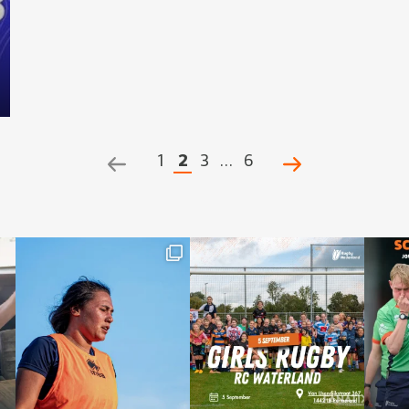
1
2
3
…
6
POSTS
NAVIGATION