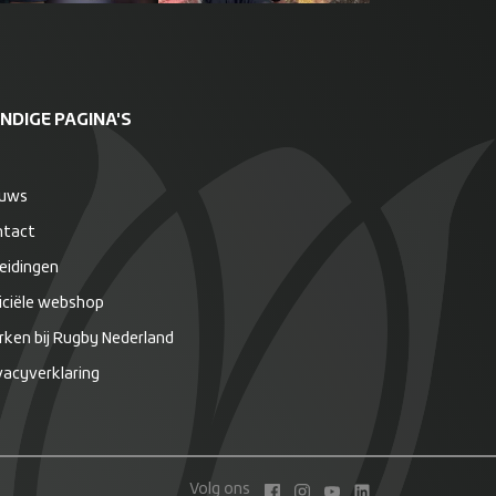
NDIGE PAGINA'S
euws
ntact
eidingen
iciële webshop
ken bij Rugby Nederland
vacyverklaring
Volg ons