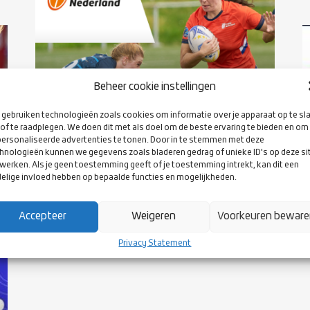
Beheer cookie instellingen
gebruiken technologieën zoals cookies om informatie over je apparaat op te sl
of te raadplegen. We doen dit met als doel om de beste ervaring te bieden en om
ersonaliseerde advertenties te tonen. Door in te stemmen met deze
hnologieën kunnen we gegevens zoals bladeren gedrag of unieke ID's op deze si
09 FEBRUARY 2024
werken. Als je geen toestemming geeft of je toestemming intrekt, kan dit een
ORANJEDAMES VS COLOMBIA
elige invloed hebben op bepaalde functies en mogelijkheden.
Accepteer
Weigeren
Voorkeuren bewar
Privacy Statement