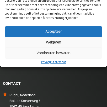
beste ervaring te bieden en om gepersonaliseerde advertenties te tonen.
Door in te stemmen met deze technologieën kunnen we gegevens zoals
bladeren gedrag of unieke ID's op deze site verwerken. Als je geen
VOLG ONS
toestemming geeft of je toestemming intrekt, kan dit een nadelige
OP SOCIAL
invloed hebben op bepaalde functies en mogelijkheden.
MEDIA
Accepteer
Weigeren
Voorkeuren bewaren
Privacy Statement
CONTACT
Rugby Nederland
Bok de Korverweg 6
1067 HR Amsterdam