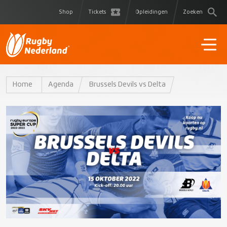
Shop
Tickets
Opleidingen
Zoeken
Home
Agenda
Brussels Devils vs Delta