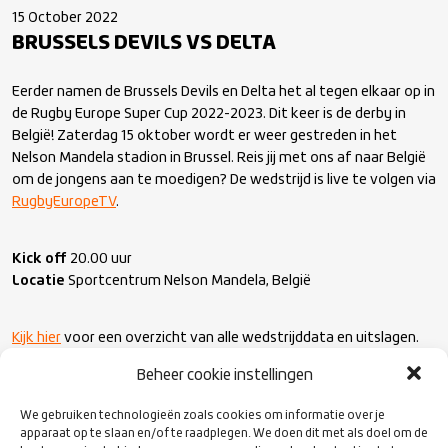
15 October 2022
BRUSSELS DEVILS VS DELTA
Eerder namen de Brussels Devils en Delta het al tegen elkaar op in
de Rugby Europe Super Cup 2022-2023. Dit keer is de derby in
België! Zaterdag 15 oktober wordt er weer gestreden in het
Nelson Mandela stadion in Brussel. Reis jij met ons af naar België
om de jongens aan te moedigen? De wedstrijd is live te volgen via
RugbyEuropeTV
.
Kick off
20.00 uur
Locatie
Sportcentrum Nelson Mandela, België
Kijk hier
voor een overzicht van alle wedstrijddata en uitslagen.
#BRUvDEL #RESuperCup #Delta
Beheer cookie instellingen
We gebruiken technologieën zoals cookies om informatie over je
apparaat op te slaan en/of te raadplegen. We doen dit met als doel om de