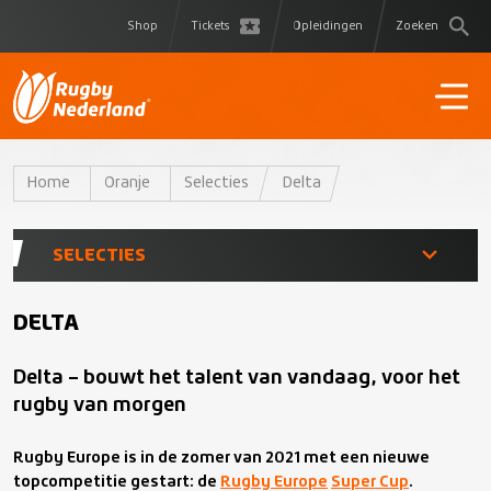
Shop
Tickets
Opleidingen
Zoeken
Home
Oranje
Selecties
Delta
SELECTIES
Heren XV
DELTA
Delta – bouwt het talent van vandaag, voor het
Dames XV
rugby van morgen
Delta
Rugby Europe is in de zomer van 2021 met een nieuwe
topcompetitie gestart: de
Rugby Europe
Super Cup
.