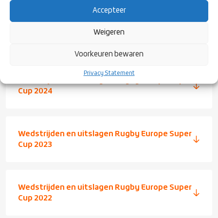
Uiteindelijk willen we samen met alle clubs toewerken naar
Accepteer
betere rugbyers en coaches in Nederland, maar ook een betere
fanbeleving voor onze fans. Heb jij ideeën hierover, meld je dan bij
Weigeren
technischdirecteur@rugby.nl
.
Voorkeuren bewaren
Privacy Statement
Wedstrijden en uitslagen Rugby Europe Super
Cup 2024
Wedstrijden en uitslagen Rugby Europe Super
Cup 2023
Wedstrijden en uitslagen Rugby Europe Super
Cup 2022