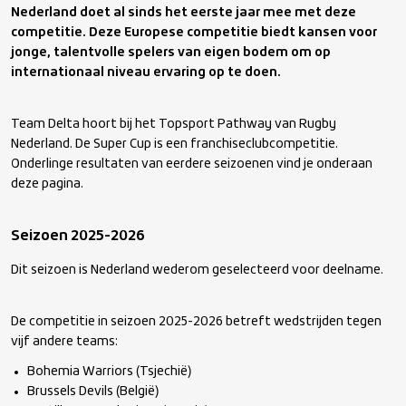
Nederland doet al sinds het eerste jaar mee met deze
Onder 20 – jongens
competitie. Deze Europese competitie biedt kansen voor
jonge, talentvolle spelers van eigen bodem om op
Onder 18 – jongens
internationaal niveau ervaring op te doen.
Onder 18 – meiden
Team Delta hoort bij het Topsport Pathway van Rugby
Nederland. De Super Cup is een franchiseclubcompetitie.
Onderlinge resultaten van eerdere seizoenen vind je onderaan
Onder 17 – jongens
deze pagina.
Onder 16 – jongens
Seizoen 2025-2026
Dit seizoen is Nederland wederom geselecteerd voor deelname.
Route naar Oranje
De competitie in seizoen 2025-2026 betreft wedstrijden tegen
Regio Rugby
vijf andere teams:
Bohemia Warriors (Tsjechië)
Brussels Devils (België)