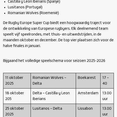
Castilla y Leon Iberians (Spanje)
Lusitanos (Portugal)
Romanian Wolves (Roemenië)
De Rugby Europe Super Cup biedt een hoogwaardig traject voor
de ontwikkeling van Europese rugbyers. Elk deelnemend team
speelt vijf speelrondes, met thuis- en uitwedstrijden, in de
maanden oktober en december. De top vier plaatsen zich voor de
halve finales in januari.
Bijgaand het volledige speelschema voor seizoen 2025-2026
11 oktober
Romanian Wolves –
Boekarest
17 –
2025
Delta
40
18 oktober
Delta – Castilla y Leon
Amsterdam
13.00
205
Iberians
uur
25 oktober
Lusitanos – Delta
Lissabon
13.00
2025
uur