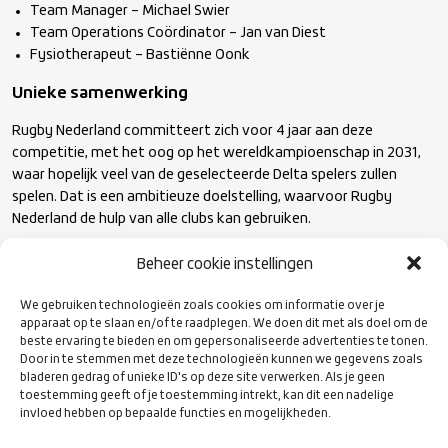
Team Manager – Michael Swier
Team Operations Coördinator – Jan van Diest
Fysiotherapeut – Bastiënne Oonk
Unieke samenwerking
Rugby Nederland committeert zich voor 4 jaar aan deze
competitie, met het oog op het wereldkampioenschap in 2031,
waar hopelijk veel van de geselecteerde Delta spelers zullen
spelen. Dat is een ambitieuze doelstelling, waarvoor Rugby
Nederland de hulp van alle clubs kan gebruiken.
Beheer cookie instellingen
In seizoen 2025-2026 hebben verschillende Ereklasseclub hun
hand opgestoken om hierbij financieel en organisatorisch te
We gebruiken technologieën zoals cookies om informatie over je
ondersteunen. Samen met Rugby Club Eemland, Rugby Club ’t
apparaat op te slaan en/of te raadplegen. We doen dit met als doel om de
Gooi, Haagsche Rugby Club, RFC Haarlem, Rugbyclub The Dukes
beste ervaring te bieden en om gepersonaliseerde advertenties te tonen.
Door in te stemmen met deze technologieën kunnen we gegevens zoals
hebben we afspraken gemaakt over kwaliteitsimpulsen bij de
bladeren gedrag of unieke ID's op deze site verwerken. Als je geen
clubs, coaches en spelers teneinde Delta tot een succes te
toestemming geeft of je toestemming intrekt, kan dit een nadelige
maken voor ALLE fans.
invloed hebben op bepaalde functies en mogelijkheden.