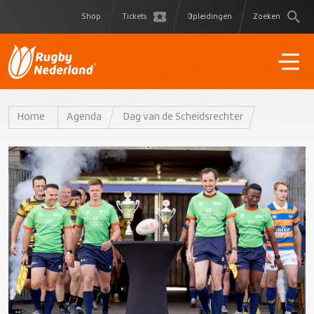
Shop
Tickets
Opleidingen
Zoeken
Home
Agenda
Dag van de Scheidsrechter