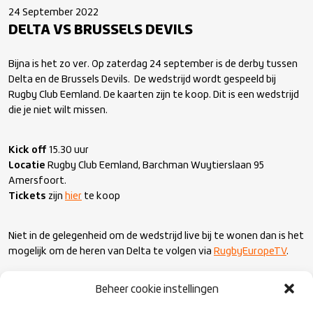
24 September 2022
DELTA VS BRUSSELS DEVILS
Bijna is het zo ver. Op zaterdag 24 september is de derby tussen
Delta en de Brussels Devils. De wedstrijd wordt gespeeld bij
Rugby Club Eemland. De kaarten zijn te koop. Dit is een wedstrijd
die je niet wilt missen.
Kick off
15.30 uur
Locatie
Rugby Club Eemland, Barchman Wuytierslaan 95
Amersfoort.
Tickets
zijn
hier
te koop
Niet in de gelegenheid om de wedstrijd live bij te wonen dan is het
mogelijk om de heren van Delta te volgen via
RugbyEuropeTV
.
Beheer cookie instellingen
Kijk hier
voor een overzicht van alle wedstrijddata.
#DELvBRU #RESuperCup #Delta