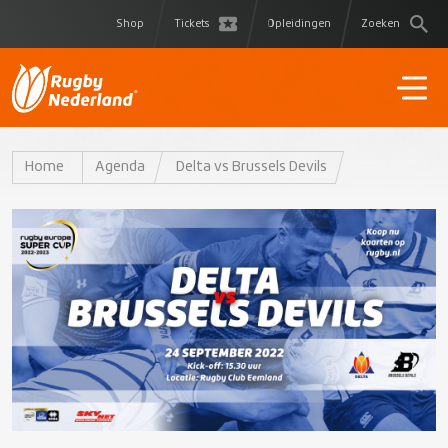
Shop
Tickets
Opleidingen
Zoeken
Home
Agenda
Delta vs Brussels Devils